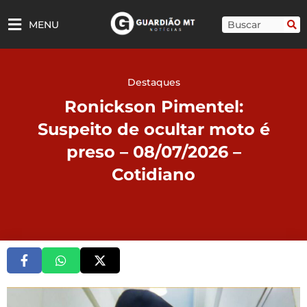
Ir
para
Pesquisar
MENU
o
conteúdo
Destaques
Ronickson Pimentel:
Suspeito de ocultar moto é
preso – 08/07/2026 –
Cotidiano