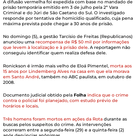
A difusão vermelha foi expedida com base no mandado de
prisão temporária emitido em 3 de julho pela 2ª Vara
Criminal e do Júri de São Caetano do Sul. O investigado
responde por tentativa de homicídio qualificado, cuja pena
máxima prevista pode chegar a 30 anos de prisão.
No domingo (5), a gestão Tarcísio de Freitas (Republicanos)
anunciou uma
recompensa de R$ 50 mil por informações
que levem à localização e à prisão dele
. A reportagem não
conseguiu identificar quem realiza defesa dele.
Ronickson é irmão mais velho de Eloá Pimentel,
morta aos
15 anos por Lindemberg Alves na casa em que ela morava
em Santo André
, também no ABC paulista, em outubro de
2008.
Documento judicial obtido pela
Folha
indica que o crime
contra o policial foi planejado, com estudo prévio de
horários e locais
.
Três homens foram mortos em ações da Rota
durante as
buscas pelos suspeitos do crime. As intervenções
ocorreram entre a segunda-feira (29) e a quinta-feira (2)
após denúncias anônimas.