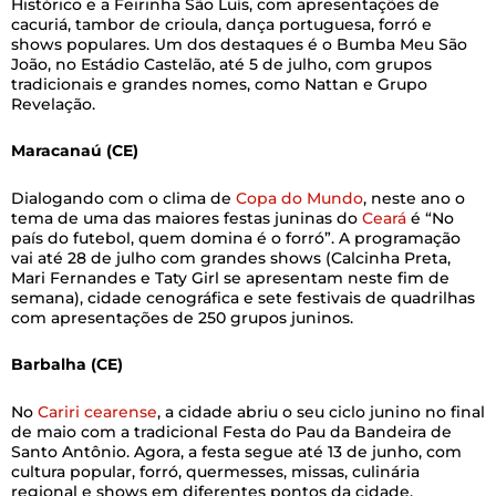
Histórico e a Feirinha São Luís, com apresentações de
cacuriá, tambor de crioula, dança portuguesa, forró e
shows populares. Um dos destaques é o Bumba Meu São
João, no Estádio Castelão, até 5 de julho, com grupos
tradicionais e grandes nomes, como Nattan e Grupo
Revelação.
Maracanaú (CE)
Dialogando com o clima de
Copa do Mundo
, neste ano o
tema de uma das maiores festas juninas do
Ceará
é “No
país do futebol, quem domina é o forró”. A programação
vai até 28 de julho com grandes shows (Calcinha Preta,
Mari Fernandes e Taty Girl se apresentam neste fim de
semana), cidade cenográfica e sete festivais de quadrilhas
com apresentações de 250 grupos juninos.
Barbalha (CE)
No
Cariri cearense
, a cidade abriu o seu ciclo junino no final
de maio com a tradicional Festa do Pau da Bandeira de
Santo Antônio. Agora, a festa segue até 13 de junho, com
cultura popular, forró, quermesses, missas, culinária
regional e shows em diferentes pontos da cidade.