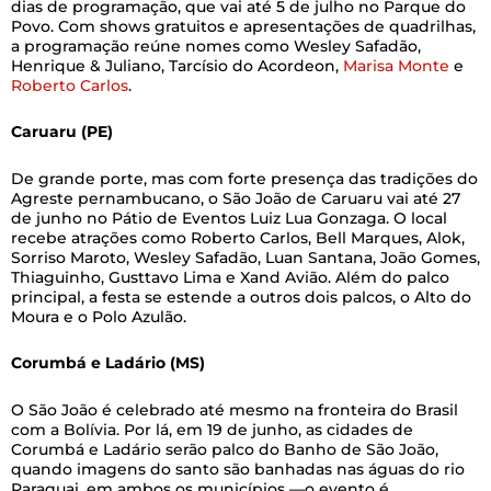
dias de programação, que vai até 5 de julho no Parque do
Povo. Com shows gratuitos e apresentações de quadrilhas,
a programação reúne nomes como Wesley Safadão,
Henrique & Juliano, Tarcísio do Acordeon,
Marisa Monte
e
Roberto Carlos
.
Caruaru (PE)
De grande porte, mas com forte presença das tradições do
Agreste pernambucano, o São João de Caruaru vai até 27
de junho no Pátio de Eventos Luiz Lua Gonzaga. O local
recebe atrações como Roberto Carlos, Bell Marques, Alok,
Sorriso Maroto, Wesley Safadão, Luan Santana, João Gomes,
Thiaguinho, Gusttavo Lima e Xand Avião. Além do palco
principal, a festa se estende a outros dois palcos, o Alto do
Moura e o Polo Azulão.
Corumbá e Ladário (MS)
O São João é celebrado até mesmo na fronteira do Brasil
com a Bolívia. Por lá, em 19 de junho, as cidades de
Corumbá e Ladário serão palco do Banho de São João,
quando imagens do santo são banhadas nas águas do rio
Paraguai, em ambos os municípios —o evento é