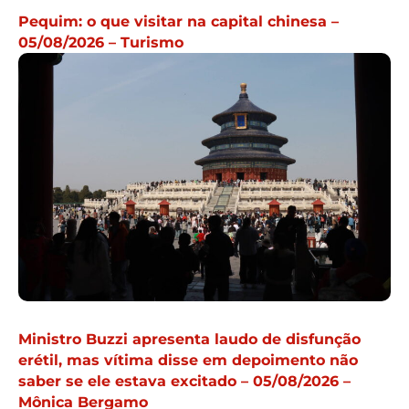
Pequim: o que visitar na capital chinesa –
05/08/2026 – Turismo
Ministro Buzzi apresenta laudo de disfunção
erétil, mas vítima disse em depoimento não
saber se ele estava excitado – 05/08/2026 –
Mônica Bergamo