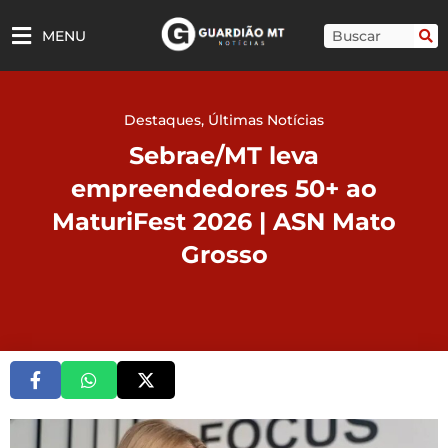
Ir
para
Pesquisar
MENU
o
conteúdo
Destaques
,
Últimas Notícias
Sebrae/MT leva
empreendedores 50+ ao
MaturiFest 2026 | ASN Mato
Grosso