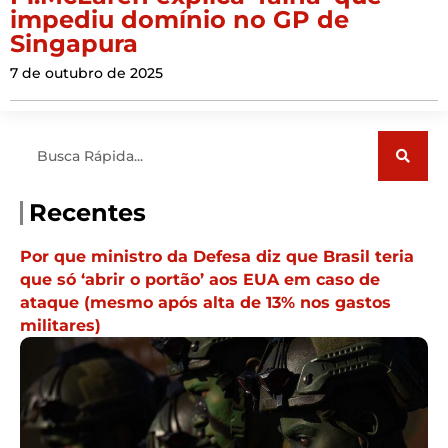
impediu domínio no GP de
Singapura
7 de outubro de 2025
Pesquisar
Recentes
Por que ministro da Defesa diz que Brasil teria
que só ‘abrir o portão’ aos EUA em caso de
ataque (mesmo após alta de 13% nos gastos
militares)