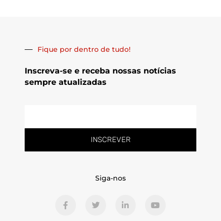
Fique por dentro de tudo!
Inscreva-se e receba nossas notícias
sempre atualizadas
E-
mail
INSCREVER
Siga-nos
F
T
L
Y
a
w
i
o
c
i
n
u