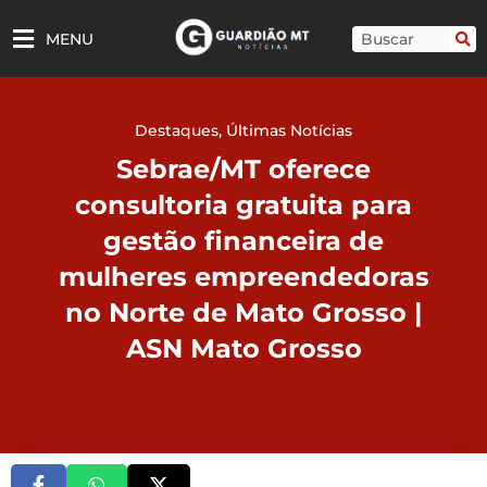
Ir
para
Pesquisar
MENU
o
conteúdo
Destaques
,
Últimas Notícias
Sebrae/MT oferece
consultoria gratuita para
gestão financeira de
mulheres empreendedoras
no Norte de Mato Grosso |
ASN Mato Grosso