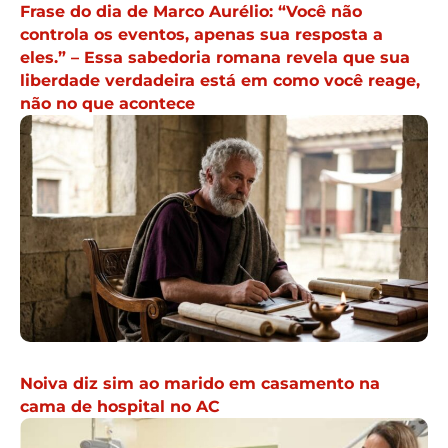
Frase do dia de Marco Aurélio: “Você não
controla os eventos, apenas sua resposta a
eles.” – Essa sabedoria romana revela que sua
liberdade verdadeira está em como você reage,
não no que acontece
Noiva diz sim ao marido em casamento na
cama de hospital no AC