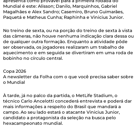
apresenta como provável para a primeira rodada do
Mundial é este: Alisson; Danilo, Marquinhos, Gabriel
Magalhães e Alex Sandro; Casemiro, Bruno Guimarães,
Paquetá e Matheus Cunha; Raphinha e Vinicius Junior.
No treino de sexta, ou na porção do treino de sexta à vista
das câmeras, não houve nenhuma indicação clara dessa ou
de qualquer outra formação. Enquanto a atividade pôde
ser observada, os jogadores realizaram um trabalho de
aquecimento e em seguida se divertiram em uma roda de
bobinho no círculo central.
Copa 2026
A newsletter da Folha com o que você precisa saber sobre
o Mundial
À tarde, já no palco da partida, o MetLife Stadium, o
técnico Carlo Ancelotti concederá entrevista e poderá dar
mais informações a respeito do Brasil que mandará a
campo. Ao seu lado estará o atacante Vinicius Junior,
candidato a protagonista da seleção na busca pelo
hexacampeonato mundial.