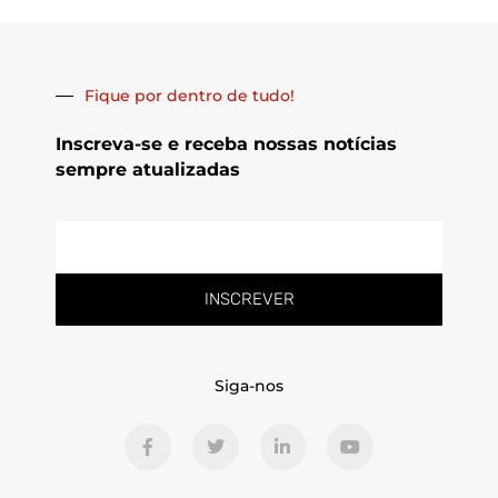
Fique por dentro de tudo!
Inscreva-se e receba nossas notícias
sempre atualizadas
E-
mail
INSCREVER
Siga-nos
F
T
L
Y
a
w
i
o
c
i
n
u
e
t
k
t