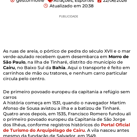
gestormovie
Atrações
,
Esportes
22/06/2026
Atualizado em
20:38
PUBLICIDADE
As ruas de areia, o pórtico de pedra do século XVII e o mar
verde-azulado recebem quem desembarca em
Morro de
São Paulo
, na Ilha de Tinharé, distrito do município de
Cairu
, no Baixo Sul da
Bahia
. Aqui o transporte é feito em
carrinhos de mão ou tratores, e nenhum carro particular
circula pelo centro.
De primeiro povoado europeu da capitania a refúgio sem
carros
A história começa em 1531, quando o navegador Martim
Afonso de Sousa avistou a ilha e a batizou de Tinharé.
Quatro anos depois, em 1535, Francisco Romero fundou ali
o primeiro povoado europeu da Capitania de São Jorge
dos Ilhéus, conforme registros históricos do
Portal Oficial
de Turismo do Arquipélago de Cairu
. A vila nasceu antes
mesmo da fundação de Salvador, em 1549.