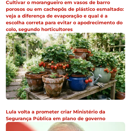
Cultivar o morangueiro em vasos de barro
porosos ou em cachepôs de plástico esmaltado:
veja a diferença de evaporação e qual é a
escolha correta para evitar o apodrecimento do
colo, segundo horticultores
Lula volta a prometer criar Ministério da
Segurança Pública em plano de governo