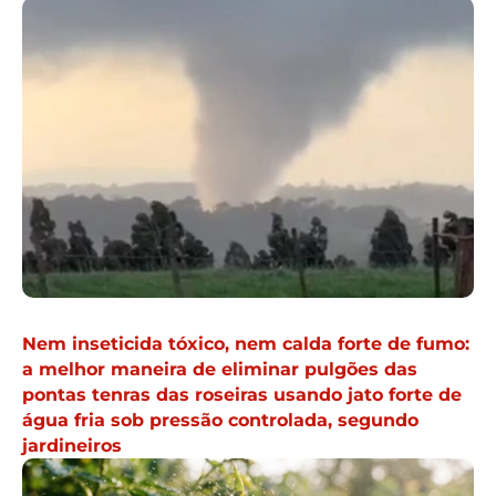
Nem inseticida tóxico, nem calda forte de fumo:
a melhor maneira de eliminar pulgões das
pontas tenras das roseiras usando jato forte de
água fria sob pressão controlada, segundo
jardineiros