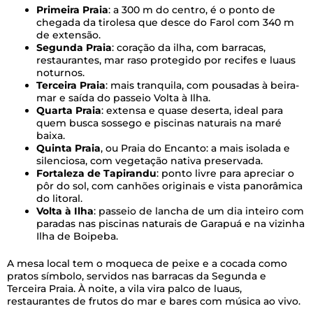
Primeira Praia
: a 300 m do centro, é o ponto de
chegada da tirolesa que desce do Farol com 340 m
de extensão.
Segunda Praia
: coração da ilha, com barracas,
restaurantes, mar raso protegido por recifes e luaus
noturnos.
Terceira Praia
: mais tranquila, com pousadas à beira-
mar e saída do passeio Volta à Ilha.
Quarta Praia
: extensa e quase deserta, ideal para
quem busca sossego e piscinas naturais na maré
baixa.
Quinta Praia
, ou Praia do Encanto: a mais isolada e
silenciosa, com vegetação nativa preservada.
Fortaleza de Tapirandu
: ponto livre para apreciar o
pôr do sol, com canhões originais e vista panorâmica
do litoral.
Volta à Ilha
: passeio de lancha de um dia inteiro com
paradas nas piscinas naturais de Garapuá e na vizinha
Ilha de Boipeba.
A mesa local tem o moqueca de peixe e a cocada como
pratos símbolo, servidos nas barracas da Segunda e
Terceira Praia. À noite, a vila vira palco de luaus,
restaurantes de frutos do mar e bares com música ao vivo.