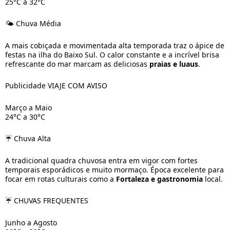
25°C a 32°C
🌤️ Chuva Média
A mais cobiçada e movimentada alta temporada traz o ápice de
festas na ilha do Baixo Sul. O calor constante e a incrível brisa
refrescante do mar marcam as deliciosas
praias e luaus
.
Publicidade VIAJE COM AVISO
Março a Maio
24°C a 30°C
☔ Chuva Alta
A tradicional quadra chuvosa entra em vigor com fortes
temporais esporádicos e muito mormaço. Época excelente para
focar em rotas culturais como a
Fortaleza e gastronomia
local.
☔ CHUVAS FREQUENTES
Junho a Agosto