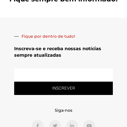
Fique por dentro de tudo!
Inscreva-se e receba nossas notícias
sempre atualizadas
E-
mail
INSCREVER
Siga-nos
F
T
L
Y
a
w
i
o