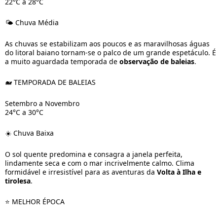
22°C a 28°C
🌤️ Chuva Média
As chuvas se estabilizam aos poucos e as maravilhosas águas
do litoral baiano tornam-se o palco de um grande espetáculo. É
a muito aguardada temporada de
observação de baleias
.
🐋 TEMPORADA DE BALEIAS
Setembro a Novembro
24°C a 30°C
☀️ Chuva Baixa
O sol quente predomina e consagra a janela perfeita,
lindamente seca e com o mar incrivelmente calmo. Clima
formidável e irresistível para as aventuras da
Volta à Ilha e
tirolesa
.
⭐ MELHOR ÉPOCA