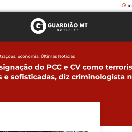
10
trações
,
Economia
,
Últimas Notícias
ignação do PCC e CV como terrorist
s e sofisticadas, diz criminologista