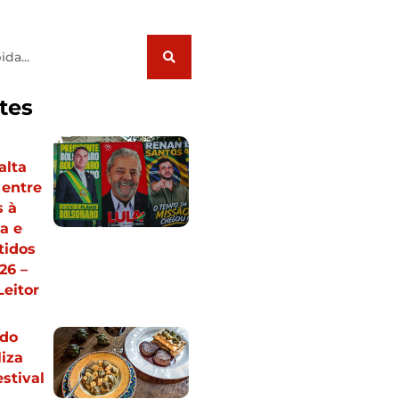
tes
alta
 entre
s à
a e
tidos
26 –
Leitor
 do
iza
estival