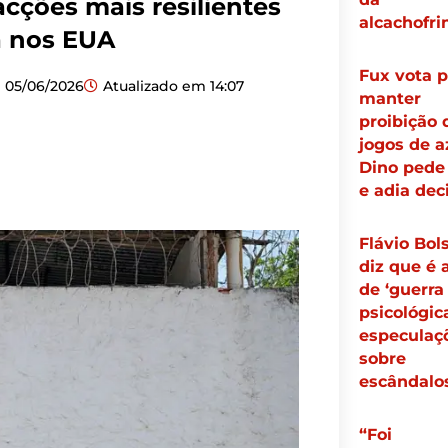
acções mais resilientes
alcachofri
ta nos EUA
Fux vota p
05/06/2026
Atualizado em
14:07
manter
proibição 
jogos de a
Dino pede 
e adia dec
Flávio Bol
diz que é 
de ‘guerra
psicológic
especulaç
sobre
escândalo
“Foi