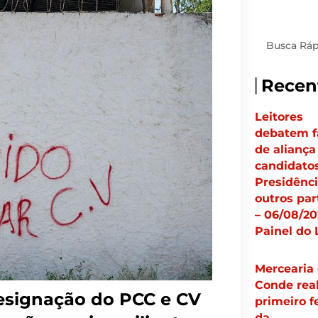
Pesquisar
Recen
Leitores
debatem f
de aliança
candidato
Presidênci
outros par
– 06/08/20
Painel do 
Mercearia
Conde real
esignação do PCC e CV
primeiro f
da