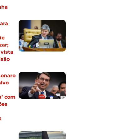
nha
ara
de
zar;
vista
isão
sonaro
alvo
a’ com
ões
s