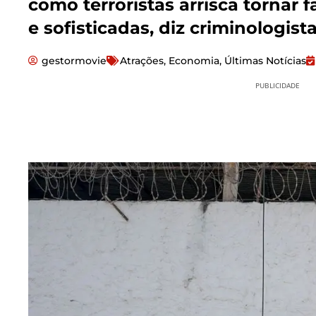
como terroristas arrisca tornar f
e sofisticadas, diz criminologis
gestormovie
Atrações
,
Economia
,
Últimas Notícias
PUBLICIDADE