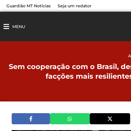
Ir
Guardião MT Notícias
Seja um redator
para
o
conteúdo
MENU
A
Sem cooperação com o Brasil, des
facções mais resiliente