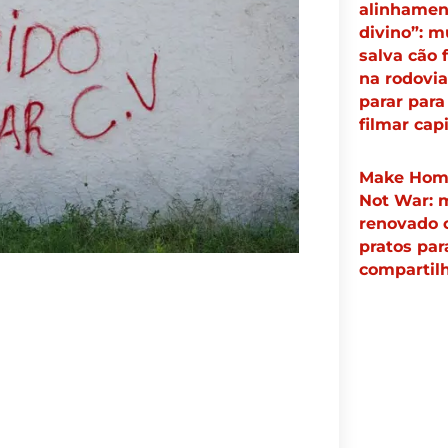
alinhamen
divino”: m
salva cão 
na rodovia
parar para
filmar cap
Make Hom
Not War: 
renovado
pratos par
compartil