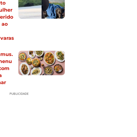
to
ulher
ferido
 ao
ivaras
mus.
menu
 com
a
har
PUBLICIDADE