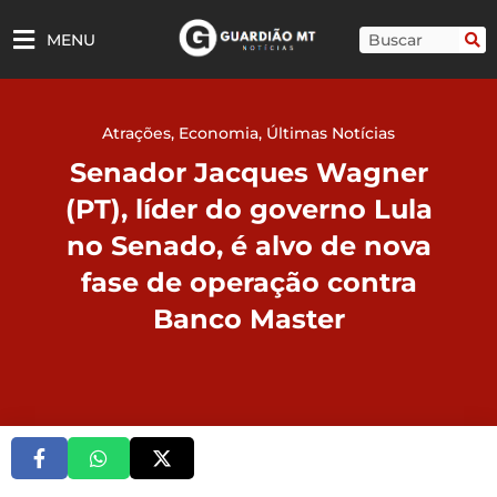
Ir
para
Pesquisar
MENU
o
conteúdo
Atrações
,
Economia
,
Últimas Notícias
Senador Jacques Wagner
(PT), líder do governo Lula
no Senado, é alvo de nova
fase de operação contra
Banco Master