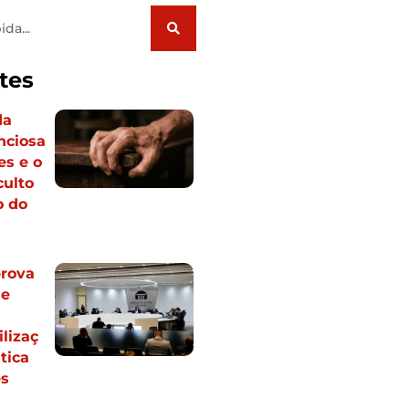
tes
da
enciosa
es e o
culto
o do
rova
ue
lizaç
tica
es