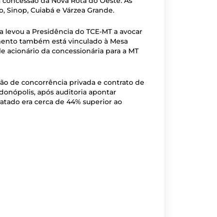
à concessão da Nova Rota do Oeste. As
, Sinop, Cuiabá e Várzea Grande.
da levou a Presidência do TCE-MT a avocar
mento também está vinculado à Mesa
e acionário da concessionária para a MT
o de concorrência privada e contrato de
donópolis, após auditoria apontar
ratado era cerca de 44% superior ao