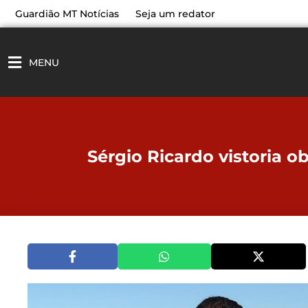
Ir
Guardião MT Notícias
Seja um redator
para
o
conteúdo
MENU
Sérgio Ricardo vistoria o