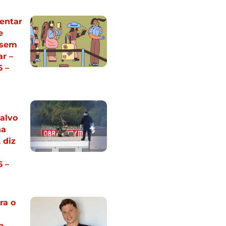
entar
e
 sem
ar –
 –
alvo
na
 diz
 –
ra o
a