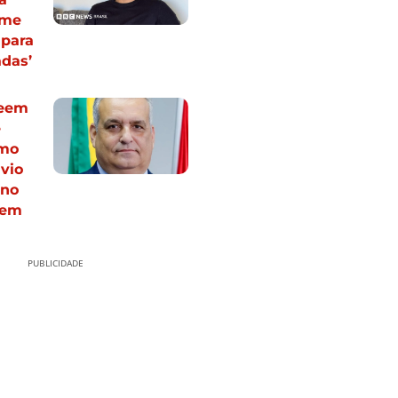
 me
 para
das’
veem
e
omo
ávio
 no
vem
PUBLICIDADE