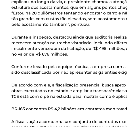
explicou. Ao longo da via, o presidente chamou a atençã
estrutura dos acostamentos, que em alguns pontos che
“Estou há 20 quilômetros tentando encostar o carro e 
tão grande, com custos tão elevados, sem acostamento 
pelo acostamento também”, pontuou.
Durante a inspeção, destacou ainda que auditoria realiz
merecem atenção no trecho vistoriado, incluindo difere
inicialmente vencedora da licitação, de R$ 495 milhões,
no valor de R$ 676 milhões.
Conforme levado pela equipe técnica, a empresa com a 
sido desclassificada por não apresentar as garantias exi
De acordo com ele, a fiscalização presencial busca apro
obras executadas no estado e ampliar a transparência so
TCE está com o pé na estrada para mostrar como é aplica
BR-163 concentra R$ 4,2 bilhões em contratos monitora
A fiscalização acompanha um conjunto de contratos ex