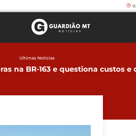
1
Últimas Notícias
bras na BR-163 e questiona custos e