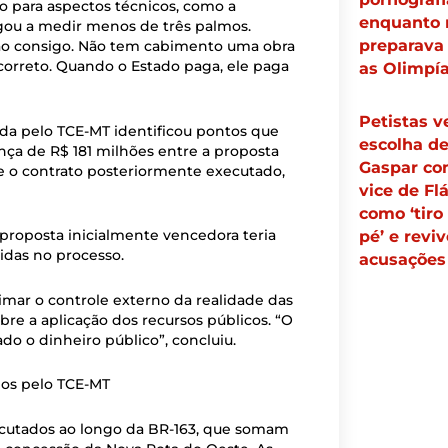
o para aspectos técnicos, como a
enquanto
gou a medir menos de três palmos.
preparava
não consigo. Não tem cabimento uma obra
correto. Quando o Estado paga, ele paga
as Olimpía
Petistas 
ada pelo TCE-MT identificou pontos que
escolha d
nça de R$ 181 milhões entre a proposta
Gaspar c
 e o contrato posteriormente executado,
vice de Fl
como ‘tiro
proposta inicialmente vencedora teria
pé’ e revi
gidas no processo.
acusações
ximar o controle externo da realidade das
bre a aplicação dos recursos públicos. “O
do o dinheiro público”, concluiu.
dos pelo TCE-MT
ecutados ao longo da BR-163, que somam