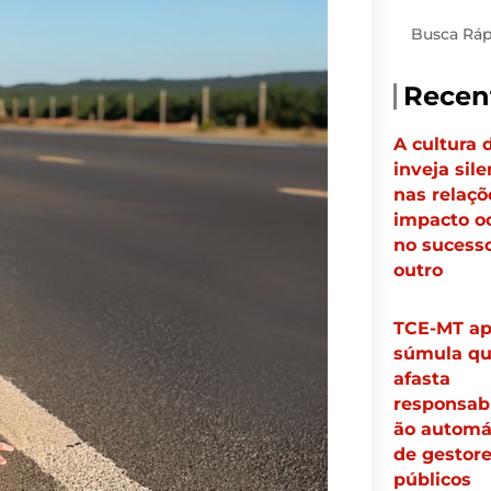
Pesquisar
Recen
A cultura 
inveja sil
nas relaçõ
impacto o
no sucess
outro
TCE-MT ap
súmula q
afasta
responsabi
ão automá
de gestor
públicos