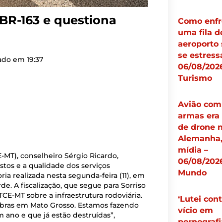
 BR-163 e questiona
Como enfr
uma fila d
aeroporto
se estress
zado em
19:37
06/08/2026
Turismo
Avião com
armas era 
de drone 
Alemanha,
mídia –
-MT), conselheiro Sérgio Ricardo,
06/08/2026
stos e a qualidade dos serviços
Mundo
ria realizada nesta segunda-feira (11), em
e. A fiscalização, que segue para Sorriso
CE-MT sobre a infraestrutura rodoviária.
‘Lutei cont
obras em Mato Grosso. Estamos fazendo
vício em
 ano e que já estão destruídas”,
pornografi