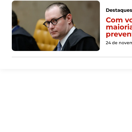
Destaque
Com vo
maiori
preven
24 de nove