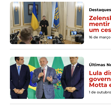
Destaque
Zelens
mentir
um ces
16 de março
Últimas No
Lula d
govern
Motta 
1 de outubr