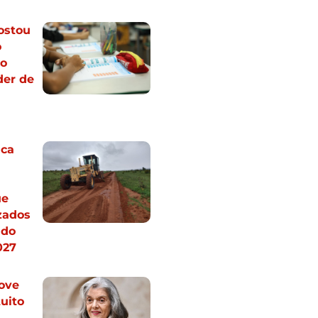
ostou
o
do
der de
a
ca
ue
izados
 do
027
ove
uito