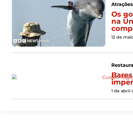
Atraçõe
Os go
na Un
compr
12 de mai
Restaur
Bares
imper
1 de abril