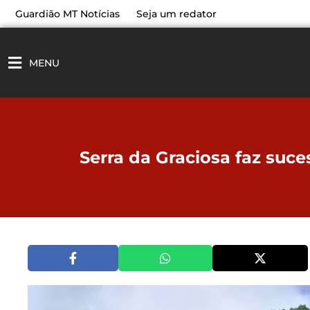
Ir
Guardião MT Notícias
Seja um redator
para
o
conteúdo
MENU
Serra da Graciosa faz suce