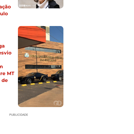
ação
ulo
ga
esvio
m
tre MT
 de
PUBLICIDADE