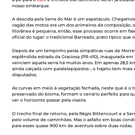
nosso embarque.
A descida pela Serra do Mar é um espetáculo. Chegamos 
vagão das motos era um dos primeiros da composição, o
litorânea é pequena, então, esse processo ocorre em fas
oficial do lugar: o tradicional Barreado, prato típico que 
Depois de um tempinho pelas simpáticas ruas de Morre
esplêndida estrada da Graciosa (PR-410), inaugurada em 
venciam aquela serra há muitos anos. Em apenas 28,5 
ainda calçada com paralelepípedos–, o trajeto tem mais
disputados.
As curvas em meio à vegetação fechada, neste que é o 
preservado do bioma, formam o cenário perfeito para q
ver o horizonte passar pela viseira.
O trecho final de retorno, pela Régis Bittencourt e a Se
pelo volume de caminhões. Mas o asfalto em boas cond
para esses quase 900 km de aventura sobre duas rodas.