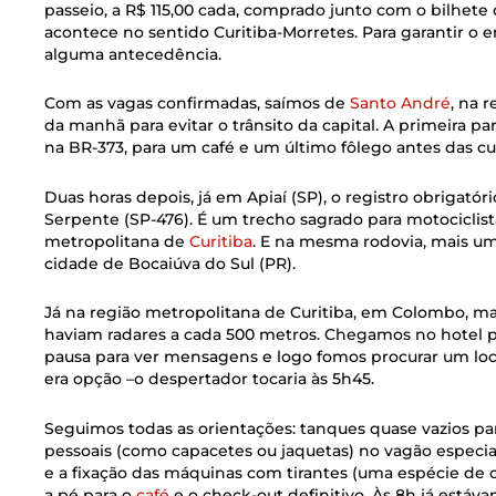
passeio, a R$ 115,00 cada, comprado junto com o bilhete 
acontece no sentido Curitiba-Morretes. Para garantir 
alguma antecedência.
Com as vagas confirmadas, saímos de
Santo André
, na 
da manhã para evitar o trânsito da capital. A primeira p
na BR-373, para um café e um último fôlego antes das cu
Duas horas depois, já em Apiaí (SP), o registro obrigatór
Serpente (SP-476). É um trecho sagrado para motociclist
metropolitana de
Curitiba
. E na mesma rodovia, mais u
cidade de Bocaiúva do Sul (PR).
Já na região metropolitana de Curitiba, em Colombo, ma
haviam radares a cada 500 metros. Chegamos no hotel p
pausa para ver mensagens e logo fomos procurar um local
era opção –o despertador tocaria às 5h45.
Seguimos todas as orientações: tanques quase vazios pa
pessoais (como capacetes ou jaquetas) no vagão especial
e a fixação das máquinas com tirantes (uma espécie de c
a pé para o
café
e o check-out definitivo. Às 8h já estáv