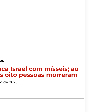
es
aca Israel com mísseis; ao
 oito pessoas morreram
ho de 2025