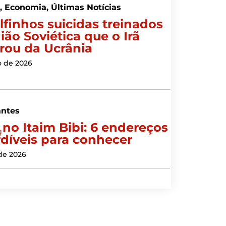
s
,
Economia
,
Últimas Notícias
lfinhos suicidas treinados
ião Soviética que o Irã
ou da Ucrânia
o de 2026
antes
 no Itaim Bibi: 6 endereços
díveis para conhecer
 de 2026