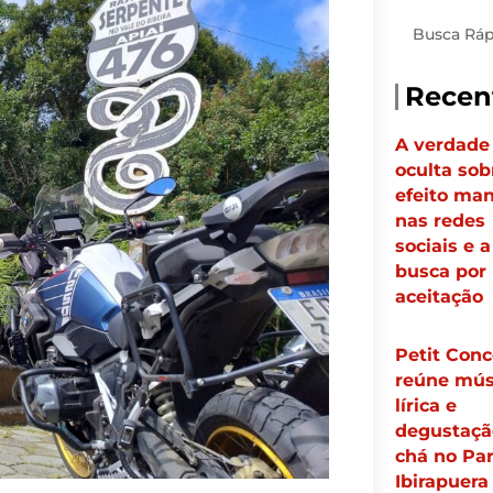
Pesquisar
Recen
A verdade
oculta sob
efeito ma
nas redes
sociais e a
busca por
aceitação
Petit Conc
reúne mús
lírica e
degustaçã
chá no Pa
Ibirapuera