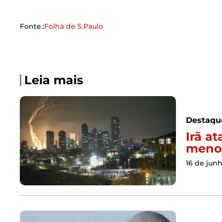
Fonte.:
Folha de S.Paulo
Leia mais
Destaqu
Irã at
menos
16 de jun