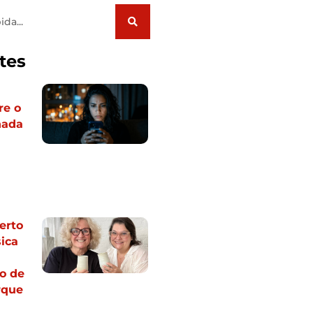
tes
re o
nada
erto
ica
o de
rque