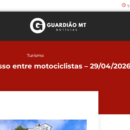
1
Turismo
sso entre motociclistas – 29/04/202