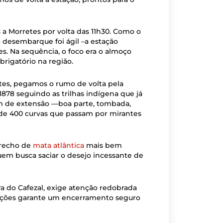
a Morretes por volta das 11h30. Como o
 desembarque foi ágil –a estação
es. Na sequência, o foco era o almoço
obrigatório na região.
tes, pegamos o rumo de volta pela
1878 seguindo as trilhas indígena que já
km de extensão —boa parte, tombada,
 de 400 curvas que passam por mirantes
trecho de
mata atlântica
mais bem
uem busca saciar o desejo incessante de
rra do Cafezal, exige atenção redobrada
ições garante um encerramento seguro