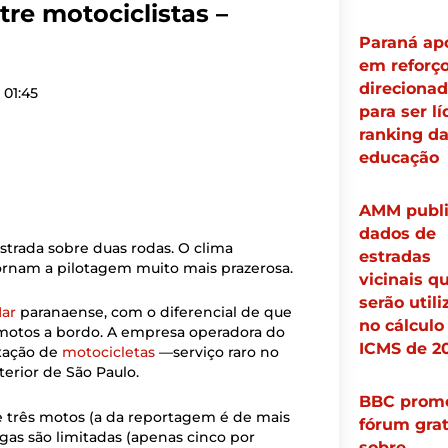
tre motociclistas –
Paraná ap
em reforç
direciona
01:45
para ser lí
ranking d
educação
AMM publi
dados de
strada sobre duas rodas. O clima
estradas
ornam a pilotagem muito mais prazerosa.
vicinais q
serão util
Mar
paranaense, com o diferencial de que
no cálculo
as motos a bordo. A empresa operadora do
ICMS de 2
ixação de
motocicletas
—serviço raro no
nterior de São Paulo.
BBC prom
três motos (a da reportagem é de mais
fórum grat
gas são limitadas (apenas cinco por
sobre