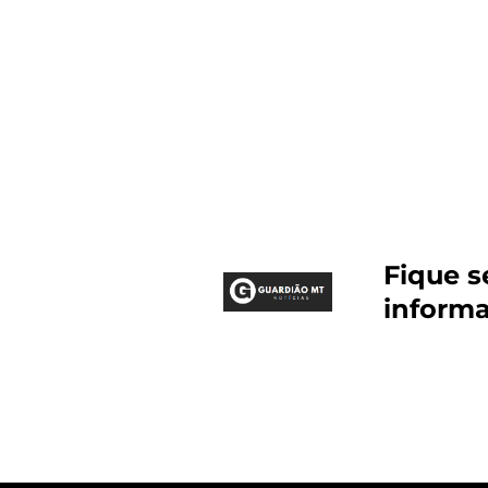
Fique 
inform