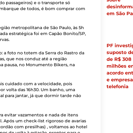
do passageiros) e o transporte só
desinform
o embarque de todos, é bom comprar com
em São Pa
região metropolitana de São Paulo, às 5h
arada estratégica foi em Capão Bonito/SP,
rvas.
PF investi
suposto d
io: a foto no totem da Serra do Rastro da
as, que nos conduz até a região
de R$ 308
ma pausa, no Monumento Bikers, na
milhões e
acordo en
e empresa
is cuidado com a velocidade, pois
telefonia
or volta das 16h30. Um banho, uma
 para jantar, já que dormir tarde não
ra evitar vazamentos e nada de itens
. Após um check-list rigoroso de avarias
ordão com presilhas) , voltamos ao hotel
amos de volta à estação, prontos para o