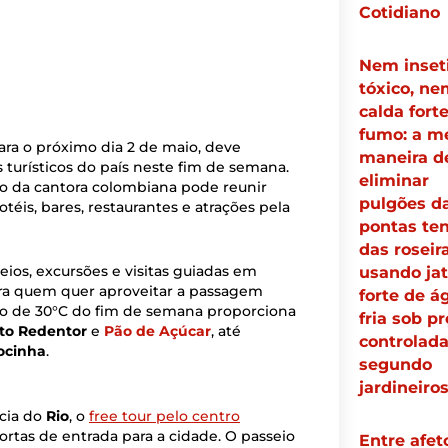
Cotidiano
Nem inset
tóxico, ne
calda fort
fumo: a m
ara o próximo dia 2 de maio, deve
maneira d
turísticos do país neste fim de semana.
eliminar
ão da cantora colombiana pode reunir
pulgões d
éis, bares, restaurantes e atrações pela
pontas ten
das roseir
eios, excursões e visitas guiadas em
usando ja
ara quem quer aproveitar a passagem
forte de á
sto de 30°C do fim de semana proporciona
fria sob p
to Redentor
e
Pão de Açúcar
, até
controlada
ocinha
.
segundo
jardineiro
cia do
Rio
, o
free tour pelo centro
rtas de entrada para a cidade. O passeio
Entre afet