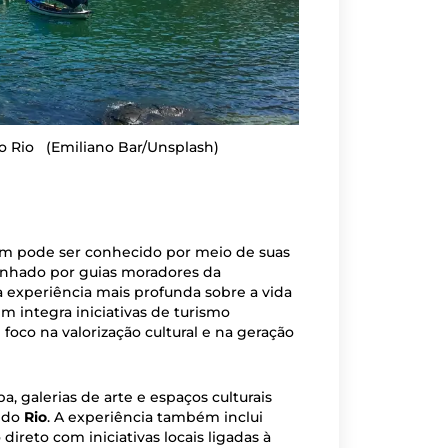
do Rio
(Emiliano Bar/Unsplash)
 pode ser conhecido por meio de suas
nhado por guias moradores da
experiência mais profunda sobre a vida
ém integra iniciativas de turismo
 foco na valorização cultural e na geração
ba, galerias de arte e espaços culturais
s do
Rio
. A experiência também inclui
ireto com iniciativas locais ligadas à