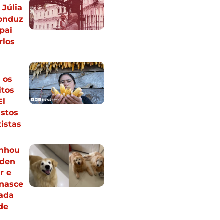
Júlia
onduz
pai
rlos
: os
itos
El
istos
tistas
anhou
lden
r e
enasce
ada
 de