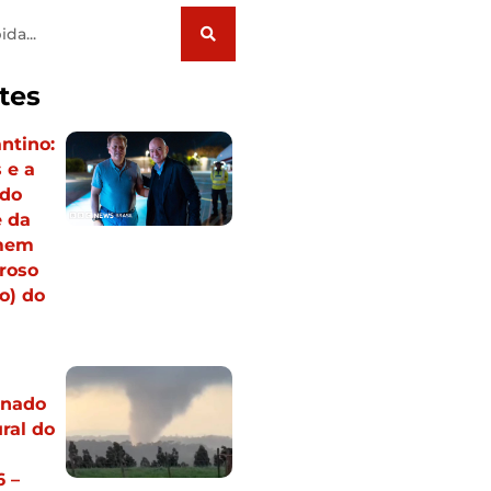
tes
antino:
 e a
 do
e da
omem
roso
o) do
rnado
ral do
 –