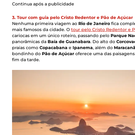
Continua após a publicidade
3. Tour com guia pelo Cristo Redentor e Pão de Açúcar
Nenhuma primeira viagem ao
Rio de Janeiro
fica comple
mais famosos da cidade. O
tour pelo Cristo Redentor e 
cariocas em um único roteiro, passando pelo
Parque Nac
panorâmicas da
Baía de Guanabara
.
Do alto do
Corcova
praias como
Copacabana
e
Ipanema
, além do
Maracan
bondinho do
Pão de Açúcar
oferece uma das paisagens 
fim da tarde.