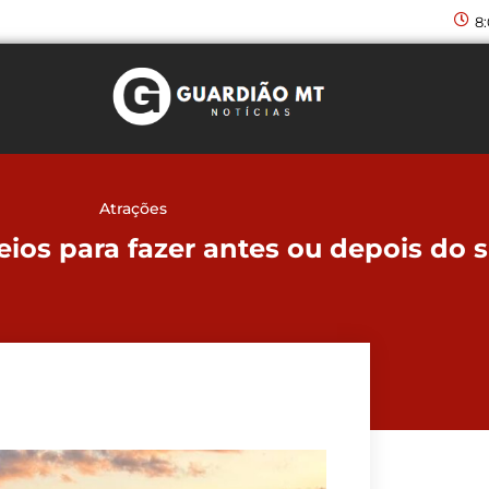
8
Atrações
eios para fazer antes ou depois do