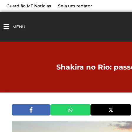
Ir
Guardião MT Notícias
Seja um redator
para
o
conteúdo
MENU
Shakira no Rio: pass