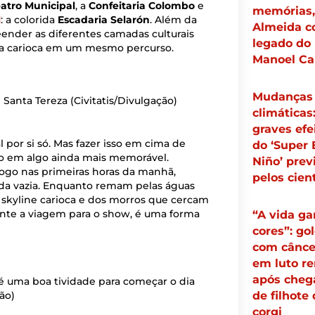
atro Municipal
, a
Confeitaria Colombo
e
memórias, 
l
: a colorida
Escadaria Selarón
.
Além da
Almeida c
reender as diferentes camadas culturais
legado do 
vida carioca em um mesmo percurso.
Manoel Ca
Mudanças
m Santa Tereza
(Civitatis/Divulgação)
climáticas
graves efe
l por si só. Mas fazer isso em cima de
do ‘Super 
 em algo ainda mais memorável.
Niño’ prev
ogo nas primeiras horas da manhã,
pelos cien
nda vazia. Enquanto remam pelas águas
do skyline carioca e dos morros que cercam
ante a viagem para o show, é uma forma
“A vida g
cores”: go
com cânce
em luto r
após cheg
é uma boa tividade para começar o dia
ção)
de filhote
corgi