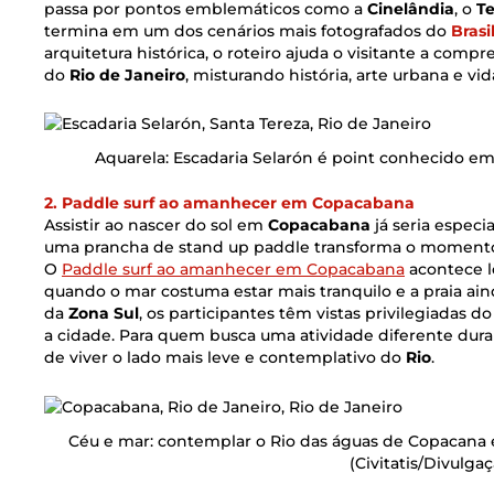
passa por pontos emblemáticos como a
Cinelândia
, o
Te
termina em um dos cenários mais fotografados do
Brasi
arquitetura histórica, o roteiro ajuda o visitante a comp
do
Rio de Janeiro
, misturando história, arte urbana e 
Aquarela: Escadaria Selarón é point conhecido e
2. Paddle surf ao amanhecer em Copacabana
Assistir ao nascer do sol em
Copacabana
já seria especia
uma prancha de stand up paddle transforma o momento
O
Paddle surf ao amanhecer em Copacabana
acontece l
quando o mar costuma estar mais tranquilo e a praia ai
da
Zona Sul
, os participantes têm vistas privilegiadas 
a cidade. Para quem busca uma atividade diferente dur
de viver o lado mais leve e contemplativo do
Rio
.
Céu e mar: contemplar o Rio das águas de Copacana 
(Civitatis/Divulga