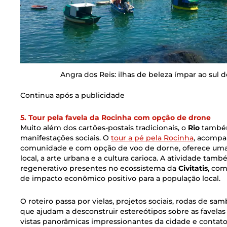
Angra dos Reis: ilhas de beleza ímpar ao sul 
Continua após a publicidade
5. Tour pela favela da Rocinha com opção de drone
Muito além dos cartões-postais tradicionais, o
Rio
também
manifestações sociais. O
tour a pé pela Rocinha
, acompa
comunidade e com opção de voo de dorne, oferece uma 
local, a arte urbana e a cultura carioca. A atividade tamb
regenerativo presentes no ecossistema da
Civitatis
, com
de impacto econômico positivo para a população local.
O roteiro passa por vielas, projetos sociais, rodas de sam
que ajudam a desconstruir estereótipos sobre as favela
vistas panorâmicas impressionantes da cidade e contato d