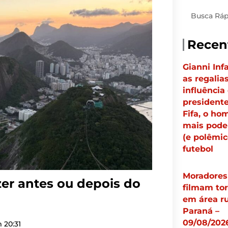
Pesquisar
Recen
Gianni Inf
as regalias
influência
president
Fifa, o h
mais pode
(e polêmic
futebol
Moradores
zer antes ou depois do
filmam to
em área ru
Paraná –
09/08/2026
m
20:31