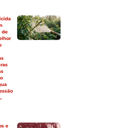
icida
m
e de
elhor
e
as
ras
as
to
gua
ressão
,
s
os e