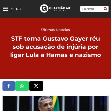
Ir
para
Pesquisar
MENU
o
conteúdo
Últimas Notícias
STF torna Gustavo Gayer réu
sob acusação de injúria por
ligar Lula a Hamas e nazismo