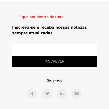
Fique por dentro de tudo!
Inscreva-se e receba nossas notícias
sempre atualizadas
E-
mail
INSCREVER
Siga-nos
F
T
L
Y
a
w
i
o
c
i
n
u
e
t
k
t
b
t
e
u