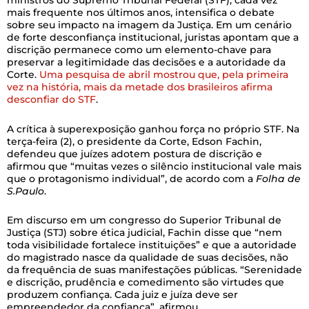
ministros do Supremo Tribunal Federal (STF), cada vez
mais frequente nos últimos anos, intensifica o debate
sobre seu impacto na imagem da Justiça. Em um cenário
de forte desconfiança institucional, juristas apontam que a
discrição permanece como um elemento-chave para
preservar a legitimidade das decisões e a autoridade da
Corte.
Uma pesquisa de abril mostrou que, pela primeira
vez na história, mais da metade dos brasileiros afirma
desconfiar do STF
.
A crítica à superexposição ganhou força no próprio STF. Na
terça-feira (2), o presidente da Corte, Edson Fachin,
defendeu que juízes adotem postura de discrição e
afirmou que “muitas vezes o silêncio institucional vale mais
que o protagonismo individual”, de acordo com a
Folha de
S.Paulo
.
Em discurso em um congresso do Superior Tribunal de
Justiça (STJ) sobre ética judicial, Fachin disse que “nem
toda visibilidade fortalece instituições” e que a autoridade
do magistrado nasce da qualidade de suas decisões, não
da frequência de suas manifestações públicas. “Serenidade
e discrição, prudência e comedimento são virtudes que
produzem confiança. Cada juiz e juíza deve ser
empreendedor da confiança”, afirmou.