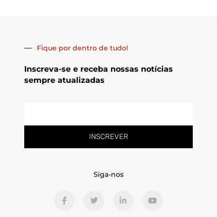
Fique por dentro de tudo!
Inscreva-se e receba nossas notícias
sempre atualizadas
E-
mail
INSCREVER
Siga-nos
F
T
L
Y
a
w
i
o
c
i
n
u