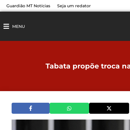
Ir
Guardião MT Notícias
Seja um redator
para
o
conteúdo
MENU
Tabata propõe troca na