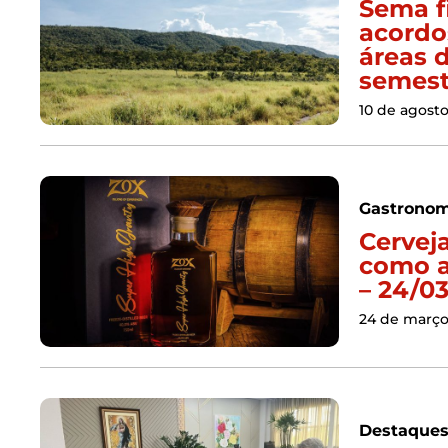
Sema f
acordo
áreas 
semest
10 de agost
Gastronom
Cervej
como a
– 24/0
24 de março
Destaque