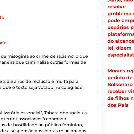
resolve
problema 
to
pode empu
usuários p
plataforma
do alcance
ade
lei, dizem
especialis
o da misoginia ao crime de racismo, o que
maneira que criminaliza outras formas de
Moraes rej
pedido de
e 2 a 5 anos de reclusão e multa para
Bolsonaro
e que o texto seja votado no colegiado
receber vi
de filhos 
dos Pais
lizatório essencial”, Tabata denunciou a
internet associadas à chamada
as de hostilidade ao público feminino,
nde a suspensão das contas relacionadas