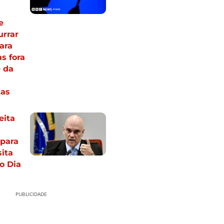
e
rrar
ara
s fora
 da
tas
eita
 para
sita
no Dia
PUBLICIDADE