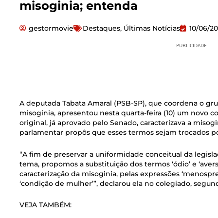
misoginia; entenda
gestormovie
Destaques
,
Últimas Notícias
10/06/2
PUBLICIDADE
A deputada Tabata Amaral (PSB-SP), que coordena o gru
misoginia, apresentou nesta quarta-feira (10) um novo c
original, já aprovado pelo Senado, caracterizava a misogi
parlamentar propôs que esses termos sejam trocados p
“A fim de preservar a uniformidade conceitual da legisl
tema, propomos a substituição dos termos ‘ódio’ e ‘aversã
caracterização da misoginia, pelas expressões ‘menospr
‘condição de mulher’”, declarou ela no colegiado, segu
VEJA TAMBÉM: