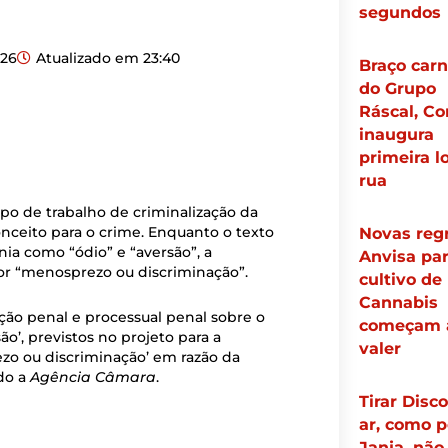
segundos
026
Atualizado em
23:40
Braço carn
do Grupo
Ráscal, Co
inaugura
primeira l
rua
po de trabalho de criminalização da
onceito para o crime. Enquanto o texto
Novas reg
nia como “ódio” e “aversão”, a
Anvisa pa
or “menosprezo ou discriminação”.
cultivo de
Cannabis
ação penal e processual penal sobre o
começam 
o’, previstos no projeto para a
valer
ezo ou discriminação’ em razão da
ndo a
Agência Câmara
.
Tirar Disc
ar, como p
Janja, não