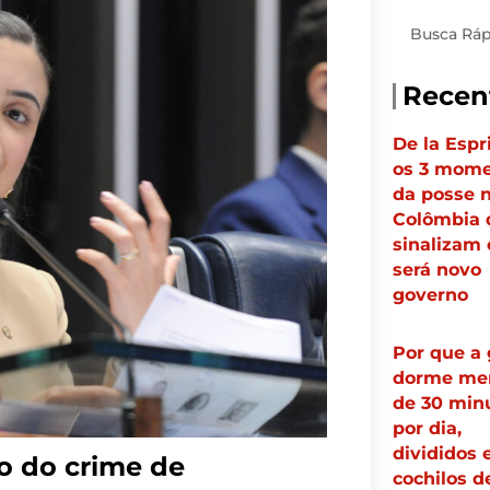
Pesquisar
Recen
De la Espri
os 3 mome
da posse 
Colômbia 
sinalizam
será novo
governo
Por que a 
dorme me
de 30 min
por dia,
divididos
o do crime de
cochilos d