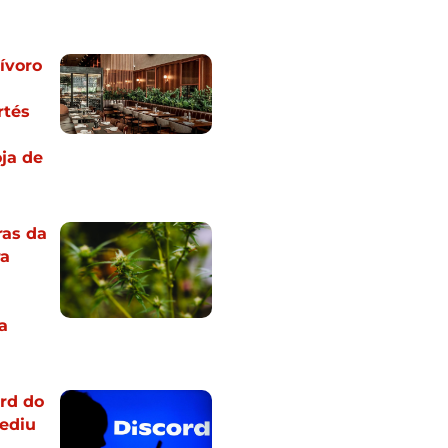
ívoro
rtés
oja de
ras da
ra
a
ord do
ediu