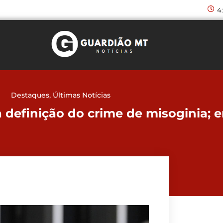
4
Destaques
,
Últimas Notícias
 definição do crime de misoginia; 