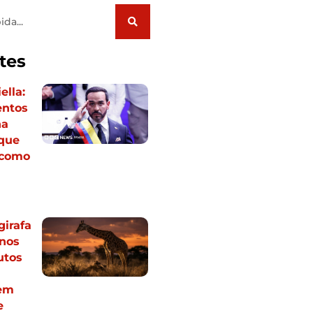
tes
ella:
ntos
na
que
 como
girafa
nos
utos
 em
e