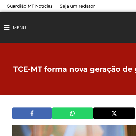
Ir
Guardião MT Notícias
Seja um redator
para
o
conteúdo
MENU
TCE-MT forma nova geração de g