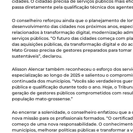
cidades. O cidadão precisa de serviços públicos mais efic
passa diretamente pela qualificação técnica dos agentes
O conselheiro reforçou ainda que o planejamento de lon
desenvolvimento das cidades nos próximos anos, especi
relacionados à transformação digital, modernização admi
serviços públicos. “O futuro das cidades começa com pl
das aquisições públicas, da transformação digital e do a
Mato Grosso precisa de gestores preparados para tomar d
sustentáveis”, declarou.
Alisson Alencar também reconheceu o esforço dos servi
especialização ao longo de 2025 e salientou o comprom
continuada dos municípios. “Vocês são verdadeiros guerr
pública e qualificação durante todo o ano. Hoje, o Tribu
geração de gestores públicos comprometidos com resul
população mato-grossense.”
Ao encerrar a solenidade, o conselheiro enfatizou que a 
nova missão para os profissionais formados. “O certific
começo de uma nova responsabilidade. O conhecimento
municípios, melhorar políticas públicas e transformar a v