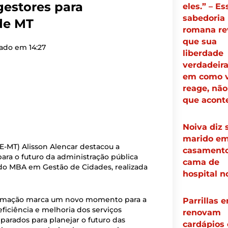
estores para
eles.” – Es
sabedoria
 de MT
romana re
que sua
zado em
14:27
liberdade
verdadeira
em como 
reage, não
que acont
Noiva diz 
marido e
E-MT) Alisson Alencar destacou a
casamento
ara o futuro da administração pública
cama de
o do MBA em Gestão de Cidades, realizada
hospital n
formação marca um novo momento para a
Parrillas 
ficiência e melhoria dos serviços
renovam
arados para planejar o futuro das
cardápios