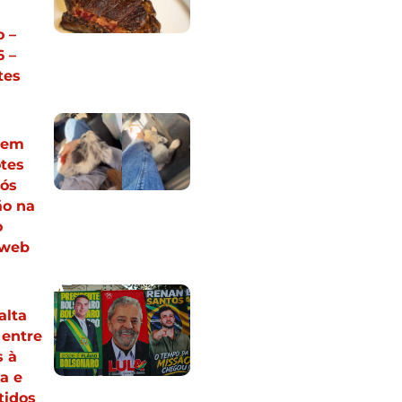
 –
 –
tes
vem
otes
pós
ão na
o
 web
alta
 entre
s à
a e
tidos