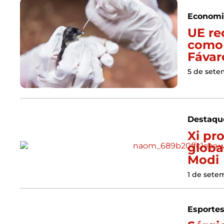
Economi
UE re
como l
Fávar
5 de sete
Destaqu
Xi pr
globa
Modi
1 de sete
Esporte