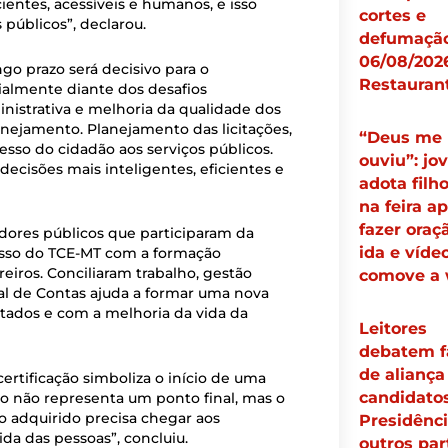
ientes, acessíveis e humanos, e isso
cortes e
 públicos”, declarou.
defumação
06/08/2026
go prazo será decisivo para o
Restauran
almente diante dos desafios
nistrativa e melhoria da qualidade dos
anejamento. Planejamento das licitações,
“Deus me
cesso do cidadão aos serviços públicos.
ouviu”: jo
ecisões mais inteligentes, eficientes e
adota filh
na feira a
fazer oraç
dores públicos que participaram da
ida e víde
isso do TCE-MT com a formação
eiros. Conciliaram trabalho, gestão
comove a
nal de Contas ajuda a formar uma nova
tados e com a melhoria da vida da
Leitores
debatem f
de aliança
certificação simboliza o início de uma
candidato
ado não representa um ponto final, mas o
 adquirido precisa chegar aos
Presidênci
ida das pessoas”, concluiu.
outros par