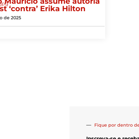
o Maurício assume autoria
t ‘contra’ Erika Hilton
o de 2025
Fique por dentro de
Inscreva-se e receb