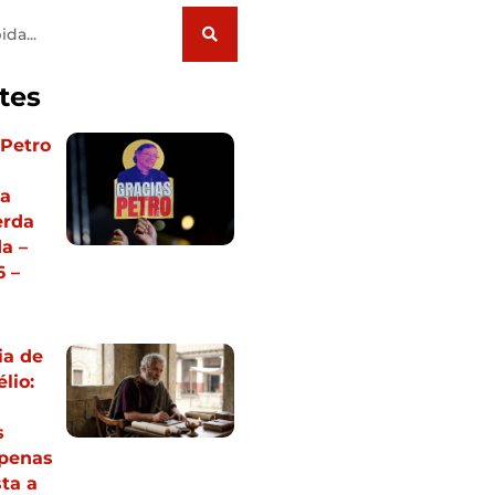
tes
 Petro
ia
erda
a –
 –
ia de
lio:
s
apenas
ta a