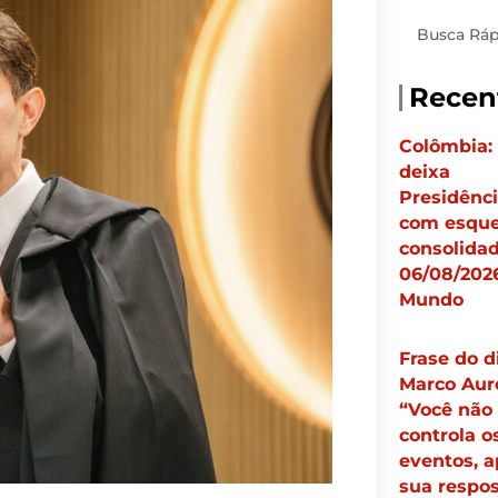
Pesquisar
Recen
Colômbia:
deixa
Presidênc
com esqu
consolidad
06/08/2026
Mundo
Frase do d
Marco Auré
“Você não
controla o
eventos, 
sua respos