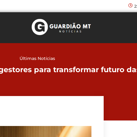
2
Últimas Notícias
estores para transformar futuro d