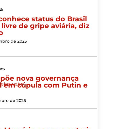
a
conhece status do Brasil
ivre de gripe aviária, diz
o
mbro de 2025
es
opõe nova governança
l em cúpula com Putin e
mbro de 2025
s