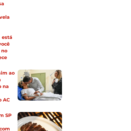
sa
vela
 está
você
 no
ece
sim ao
m
 na
o AC
em SP
 com