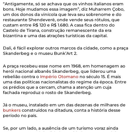
“Antigamente, só se achava que os vinhos italianos eram
bons. Hoje mudamos essa imagem”, diz Muharrem Çobo,
um dos donos da vinícola que leva seu sobrenome e do
restaurante Shendeverë, onde vende seus rótulos, que
custam entre R$ 120 e R$ 1.680. A casa fica dentro do
Castelo de Tirana, construção remanescente da era
bizantina e uma das atrações turísticas da capital.
Dali, é fácil explorar outros marcos da cidade, como a praça
Skanderbeg e o museu Bunk’Art 2.
A praça recebeu esse nome em 1968, em homenagem ao
herói nacional albanês Skanderbeg, que liderou uma
rebelião contra o
Império Otomano
no século 15. É mais
uma das políticas nacionalistas do regime da época. Entre
os prédios que a cercam, chama a atenção um cuja
fachada reproduz o rosto de Skanderbeg.
Já o museu, instalado em um das dezenas de milhares de
bunkers
construídos na ditadura, conta a história desse
período no país.
Se, por um lado, a ausência de um turismo voraz ainda