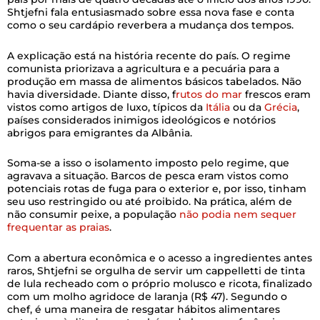
Shtjefni fala entusiasmado sobre essa nova fase e conta
como o seu cardápio reverbera a mudança dos tempos.
A explicação está na história recente do país. O regime
comunista priorizava a agricultura e a pecuária para a
produção em massa de alimentos básicos tabelados. Não
havia diversidade. Diante disso, f
rutos do mar
frescos eram
vistos como artigos de luxo, típicos da
Itália
ou da
Grécia
,
países considerados inimigos ideológicos e notórios
abrigos para emigrantes da Albânia.
Soma-se a isso o isolamento imposto pelo regime, que
agravava a situação. Barcos de pesca eram vistos como
potenciais rotas de fuga para o exterior e, por isso, tinham
seu uso restringido ou até proibido. Na prática, além de
não consumir peixe, a população
não podia nem sequer
frequentar as praias
.
Com a abertura econômica e o acesso a ingredientes antes
raros, Shtjefni se orgulha de servir um cappelletti de tinta
de lula recheado com o próprio molusco e ricota, finalizado
com um molho agridoce de laranja (R$ 47). Segundo o
chef, é uma maneira de resgatar hábitos alimentares