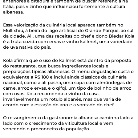
anteriores à ditadura e também de buscar referência na
Itália, país vizinho que influenciou fortemente a cultura
albanesa.
Essa valorização da culinária local aparece também no
Mullixhiu, à beira do lago artificial do Grande Parque, ao sul
da cidade. Ali, uma das receitas do chef e dono Bledar Kola
é a truta cozida com ervas e vinho kallmet, uma variedade
de uva nativa do país.
Kola afirma que o uso do kallmet está dentro da proposta
do restaurante, que busca ingredientes locais e
preparações típicas albanesas. O menu degustação custa o
equivalente a R$ 180 e inclui ainda clássicos da culinária
nacional, como a ali pasha, uma sopa com almôndegas de
carne, arroz e ervas, e o qifqi, um tipo de bolinho de arroz
com ovos. Kola recomenda o vinho da casa,
invariavelmente um rótulo albanês, mas que varia de
acordo com a estação do ano e a vontade do chef.
O ressurgimento da gastronomia albanesa caminha lado a
lado com o crescimento da viticultura local e vem
vencendo o preconceito da população.