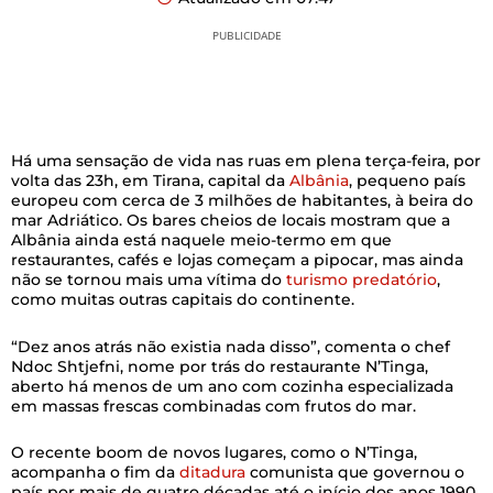
PUBLICIDADE
Há uma sensação de vida nas ruas em plena terça-feira, por
volta das 23h, em Tirana, capital da
Albânia
, pequeno país
europeu com cerca de 3 milhões de habitantes, à beira do
mar Adriático. Os bares cheios de locais mostram que a
Albânia ainda está naquele meio-termo em que
restaurantes, cafés e lojas começam a pipocar, mas ainda
não se tornou mais uma vítima do
turismo predatório
,
como muitas outras capitais do continente.
“Dez anos atrás não existia nada disso”, comenta o chef
Ndoc Shtjefni, nome por trás do restaurante N’Tinga,
aberto há menos de um ano com cozinha especializada
em massas frescas combinadas com frutos do mar.
O recente boom de novos lugares, como o N’Tinga,
acompanha o fim da
ditadura
comunista que governou o
país por mais de quatro décadas até o início dos anos 1990.