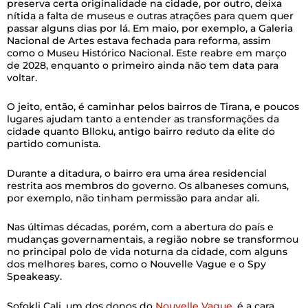
preserva certa originalidade na cidade, por outro, deixa
nítida a falta de museus e outras atrações para quem quer
passar alguns dias por lá. Em maio, por exemplo, a Galeria
Nacional de Artes estava fechada para reforma, assim
como o Museu Histórico Nacional. Este reabre em março
de 2028, enquanto o primeiro ainda não tem data para
voltar.
O jeito, então, é caminhar pelos bairros de Tirana, e poucos
lugares ajudam tanto a entender as transformações da
cidade quanto Blloku, antigo bairro reduto da elite do
partido comunista.
Durante a ditadura, o bairro era uma área residencial
restrita aos membros do governo. Os albaneses comuns,
por exemplo, não tinham permissão para andar ali.
Nas últimas décadas, porém, com a abertura do país e
mudanças governamentais, a região nobre se transformou
no principal polo de vida noturna da cidade, com alguns
dos melhores bares, como o Nouvelle Vague e o Spy
Speakeasy.
Sofokli Cali, um dos donos do
Nouvelle Vague
, é a cara