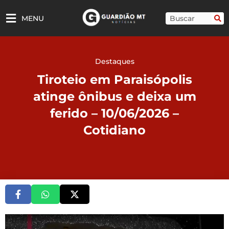
Ir
para
Pesquisar
MENU
o
conteúdo
Destaques
Tiroteio em Paraisópolis
atinge ônibus e deixa um
ferido – 10/06/2026 –
Cotidiano