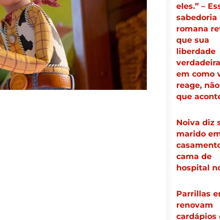
eles.” – Es
sabedoria
romana re
que sua
liberdade
verdadeira
em como 
reage, não
que acont
Noiva diz 
marido e
casamento
cama de
hospital n
Parrillas 
renovam
cardápios