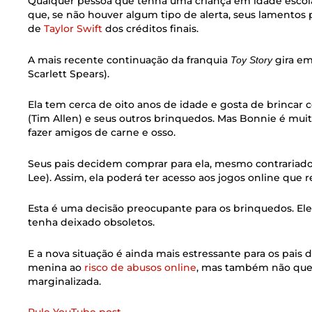
Qualquer pessoa que tenha uma criança em idade escolar
que, se não houver algum tipo de alerta, seus lamentos
de
Taylor Swift
dos créditos finais.
A mais recente continuação da franquia
gira em
Toy Story
Scarlett Spears).
Ela tem cerca de oito anos de idade e gosta de brincar 
(Tim Allen) e seus outros brinquedos. Mas Bonnie é muit
fazer amigos de carne e osso.
Seus pais decidem comprar para ela, mesmo contrariado
Lee). Assim, ela poderá ter acesso aos jogos online que
Esta é uma decisão preocupante para os brinquedos. Eles
tenha deixado obsoletos.
E a nova situação é ainda mais estressante para os pais
menina ao
risco de abusos online
, mas também não quer
marginalizada.