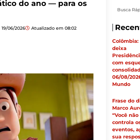
mático do ano — para os
Pesquisar
Recen
19/06/2026
Atualizado em
08:02
Colômbia:
deixa
Presidênc
com esqu
consolidad
06/08/2026
Mundo
Frase do d
Marco Auré
“Você não
controla o
eventos, 
sua respos