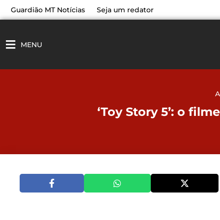
Ir
Guardião MT Notícias
Seja um redator
para
o
conteúdo
MENU
A
‘Toy Story 5’: o fil