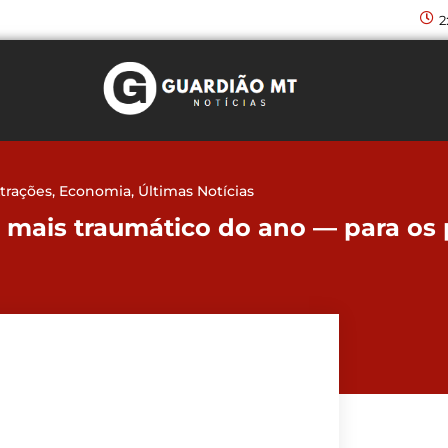
2
trações
,
Economia
,
Últimas Notícias
me mais traumático do ano — para os 