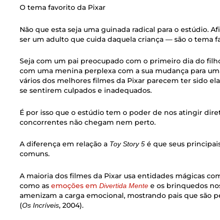
O tema favorito da Pixar
Não que esta seja uma guinada radical para o estúdio. Afi
ser um adulto que cuida daquela criança — são o tema fa
Seja com um pai preocupado com o primeiro dia do filho
com uma menina perplexa com a sua mudança para uma
vários dos melhores filmes da Pixar parecem ter sido el
se sentirem culpados e inadequados.
É por isso que o estúdio tem o poder de nos atingir dir
concorrentes não chegam nem perto.
A diferença em relação a
é que seus principa
Toy Story 5
comuns.
A maioria dos filmes da Pixar usa entidades mágicas como
como as
emoções em
e os brinquedos nos
Divertida Mente
amenizam a carga emocional, mostrando pais que são pe
(
, 2004).
Os Incríveis