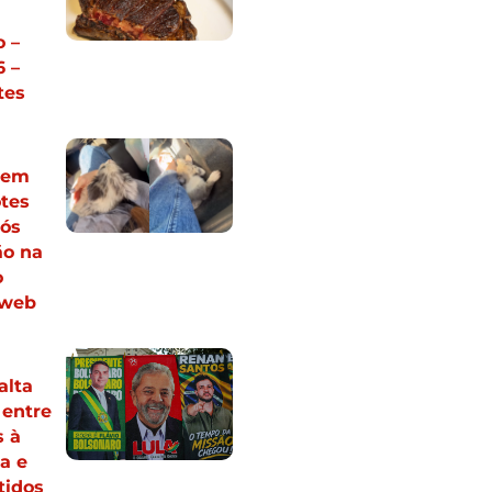
 –
 –
tes
vem
otes
pós
ão na
o
 web
alta
 entre
s à
a e
tidos