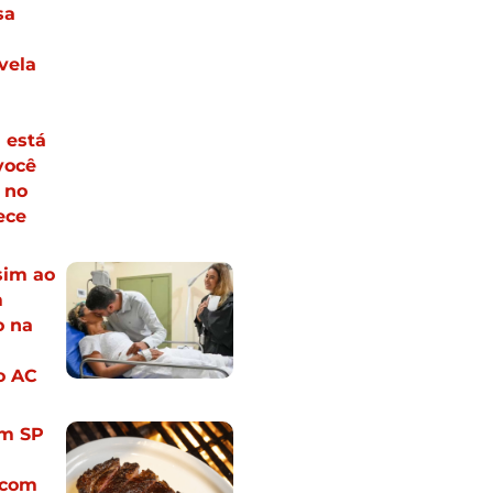
sa
vela
 está
você
 no
ece
sim ao
m
 na
o AC
em SP
 com