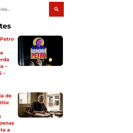
tes
 Petro
ia
erda
a –
 –
ia de
lio:
s
apenas
ta a