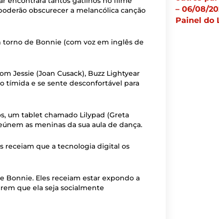
 encontrará tantos gatilhos no filme
– 06/08/20
 poderão obscurecer a melancólica canção
Painel do 
 torno de Bonnie (com voz em inglês de
com Jessie (Joan Cusack), Buzz Lightyear
o tímida e se sente desconfortável para
s, um tablet chamado Lilypad (Greta
 reúnem as meninas da sua aula de dança.
 receiam que a tecnologia digital os
 de Bonnie. Eles receiam estar expondo a
em que ela seja socialmente