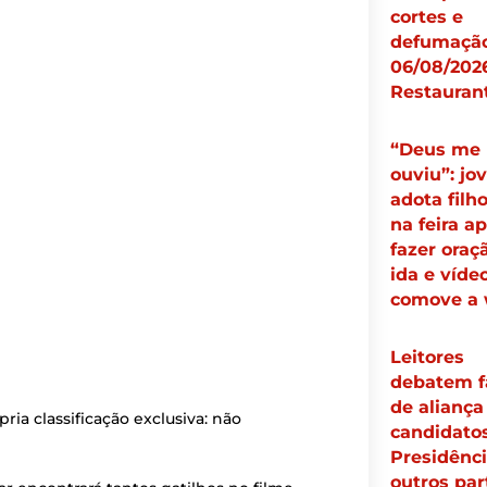
cortes e
defumação
06/08/2026
Restauran
“Deus me
ouviu”: jo
adota filh
na feira a
fazer oraç
ida e víde
comove a
Leitores
debatem f
de aliança
pria classificação exclusiva: não
candidato
Presidênci
outros par