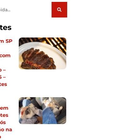
tes
em SP
 com
 –
 –
tes
vem
otes
pós
ão na
o