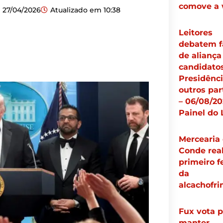
comove a
27/04/2026
Atualizado em
10:38
Leitores
debatem f
de aliança
candidato
Presidênci
outros par
– 06/08/20
Painel do 
Mercearia
Conde real
primeiro f
da
alcachofri
Fux vota p
manter