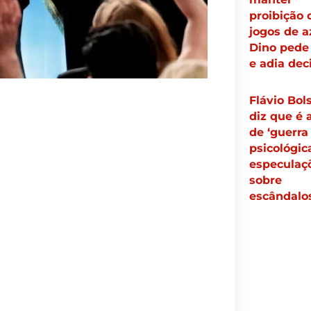
proibição 
jogos de a
Dino pede 
e adia dec
Flávio Bol
diz que é 
de ‘guerra
psicológic
especulaç
sobre
escândalo