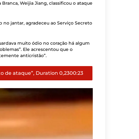
ranca, Weijia Jiang, classificou o ataque
 no jantar, agradeceu ao Serviço Secreto
uardava muito ódio no coração há algum
roblemas”. Ele acrescentou que o
temente anticristão”.
o de ataque”, Duration 0,23
00:23