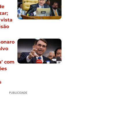
de
zar;
vista
isão
sonaro
alvo
a’ com
ões
s
PUBLICIDADE