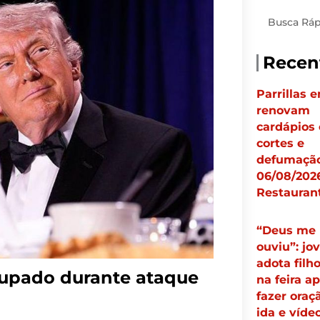
Pesquisar
Recen
Parrillas 
renovam
cardápios
cortes e
defumação
06/08/2026
Restauran
“Deus me
ouviu”: jo
adota filh
cupado durante ataque
na feira a
fazer oraç
ida e víde