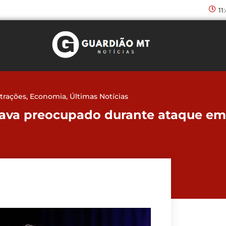
11
trações
,
Economia
,
Últimas Notícias
ava preocupado durante ataque em 