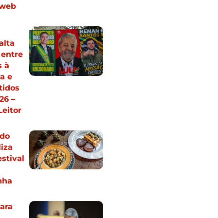
 web
alta
 entre
s à
a e
tidos
26 –
Leitor
 do
iza
estival
nha
ara