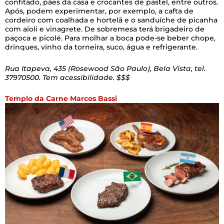
confitado, pães da casa e crocantes de pastel, entre outros.
Após, podem experimentar, por exemplo, a cafta de
cordeiro com coalhada e hortelã e o sanduíche de picanha
com aïoli e vinagrete. De sobremesa terá brigadeiro de
paçoca e picolé. Para molhar a boca pode-se beber chope,
drinques, vinho da torneira, suco, água e refrigerante.
Rua Itapeva, 435 (Rosewood São Paulo), Bela Vista, tel.
37970500. Tem acessibilidade. $$$
Templo da Carne Marcos Bassi