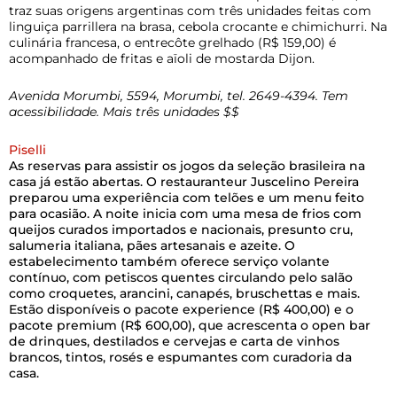
traz suas origens argentinas com três unidades feitas com
linguiça parrillera na brasa, cebola crocante e chimichurri. Na
culinária francesa, o entrecôte grelhado (R$ 159,00) é
acompanhado de fritas e aïoli de mostarda Dijon.
Avenida Morumbi, 5594, Morumbi, tel. 2649-4394. Tem
acessibilidade. Mais três unidades $$
Piselli
As reservas para assistir os jogos da seleção brasileira na
casa já estão abertas. O
restauranteur Juscelino Pereira
preparou uma experiência com telões e um menu feito
para ocasião. A noite inicia com uma mesa de frios com
queijos curados importados e nacionais, presunto cru,
salumeria italiana, pães artesanais e azeite. O
estabelecimento também oferece serviço volante
contínuo, com petiscos quentes circulando pelo salão
como croquetes, arancini, canapés, bruschettas e mais.
Estão disponíveis o pacote experience (R$ 400,00) e o
pacote premium (R$ 600,00), que acrescenta o open bar
de drinques, destilados e cervejas e carta de vinhos
brancos, tintos, rosés e espumantes com curadoria da
casa.