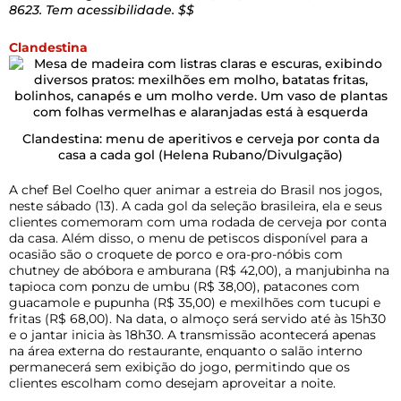
8623. Tem acessibilidade. $$
Clandestina
Clandestina: menu de aperitivos e cerveja por conta da
casa a cada gol
(Helena Rubano/Divulgação)
A chef Bel Coelho quer animar a estreia do Brasil nos jogos,
neste sábado (13). A cada gol da seleção brasileira, ela e seus
clientes comemoram com uma rodada de cerveja por conta
da casa. Além disso, o menu de petiscos disponível para a
ocasião são o croquete de porco e ora-pro-nóbis com
chutney de abóbora e amburana (R$ 42,00), a manjubinha na
tapioca com ponzu de umbu (R$ 38,00), patacones com
guacamole e pupunha (R$ 35,00) e mexilhões com tucupi e
fritas (R$ 68,00). Na data,
o almoço será servido até às 15h30
e o jantar inicia às 18h30. A transmissão acontecerá apenas
na área externa do restaurante, enquanto o salão interno
permanecerá sem exibição do jogo, permitindo que os
clientes escolham como desejam aproveitar a noite.