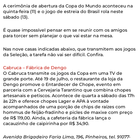
A cerimônia de abertura da Copa do Mundo aconteceu na
quinta-feira (11) e o jogo de estreia do Brasil rola neste
sábado (13).
É quase impossível pensar em se reunir com os amigos
para torcer sem planejar o que vai estar na mesa.
Nas nove casas indicadas abaixo, que transmitem aos jogos
da Seleção, a tarefa não vai ser difícil. Confira.
Cabruca – Fábrica de Dengo
O Cabruca transmite os jogos da Copa em uma TV de
grande porte.
Até 19 de julho, o restaurante da loja da
Dengo promove o Entardecer de Chope, evento em
parceria com a Cervejaria Tarantino que combina chopes
artesanais e petiscos. Acontece de quarta a sábado das 17h
às 22h e oferece chopes Lager e APA à vontade
acompanhados de uma porção de chips de raízes com
hommus de feijão-fradinho e picles de maxixe com preço
de R$ 119,00. Ainda, a cafeteria da fábrica lança o
cacauzinho de caipirinha por R$ 34,90.
Avenida Brigadeiro Faria Lima, 196, Pinheiros, tel. 91077-