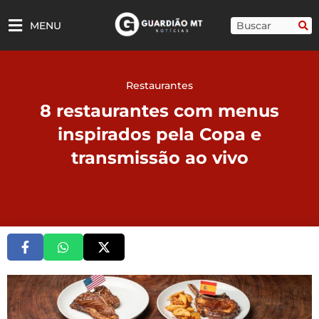
Ir
para
Pesquisar
MENU
o
conteúdo
Restaurantes
8 restaurantes com menus
inspirados pela Copa e
transmissão ao vivo