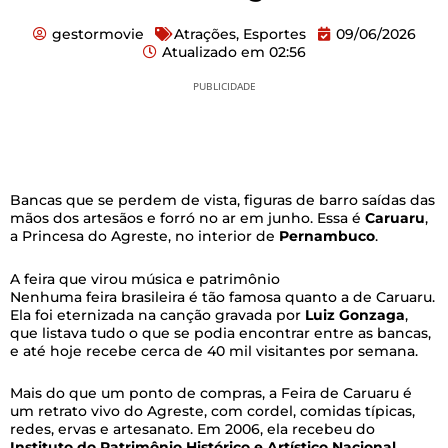
gestormovie
Atrações
,
Esportes
09/06/2026
Atualizado em
02:56
PUBLICIDADE
Bancas que se perdem de vista, figuras de barro saídas das
mãos dos artesãos e forró no ar em junho. Essa é
Caruaru
,
a Princesa do Agreste, no interior de
Pernambuco
.
A feira que virou música e patrimônio
Nenhuma feira brasileira é tão famosa quanto a de Caruaru.
Ela foi eternizada na canção gravada por
Luiz Gonzaga
,
que listava tudo o que se podia encontrar entre as bancas,
e até hoje recebe cerca de 40 mil visitantes por semana.
Mais do que um ponto de compras, a Feira de Caruaru é
um retrato vivo do Agreste, com cordel, comidas típicas,
redes, ervas e artesanato. Em 2006, ela recebeu do
Instituto do Patrimônio Histórico e Artístico Nacional