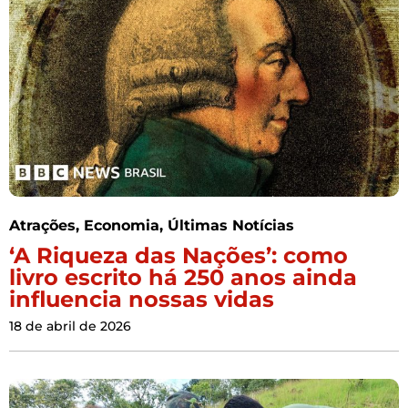
Atrações
,
Economia
,
Últimas Notícias
‘A Riqueza das Nações’: como
livro escrito há 250 anos ainda
influencia nossas vidas
18 de abril de 2026