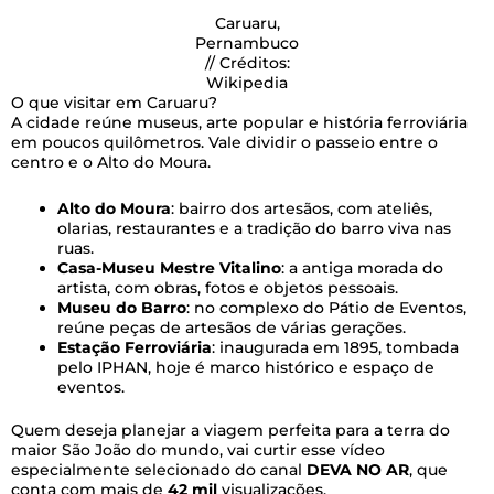
Caruaru,
Pernambuco
// Créditos:
Wikipedia
O que visitar em Caruaru?
A cidade reúne museus, arte popular e história ferroviária
em poucos quilômetros. Vale dividir o passeio entre o
centro e o Alto do Moura.
Alto do Moura
: bairro dos artesãos, com ateliês,
olarias, restaurantes e a tradição do barro viva nas
ruas.
Casa-Museu Mestre Vitalino
: a antiga morada do
artista, com obras, fotos e objetos pessoais.
Museu do Barro
: no complexo do Pátio de Eventos,
reúne peças de artesãos de várias gerações.
Estação Ferroviária
: inaugurada em 1895, tombada
pelo IPHAN, hoje é marco histórico e espaço de
eventos.
Quem deseja planejar a viagem perfeita para a terra do
maior São João do mundo, vai curtir esse vídeo
especialmente selecionado do canal
DEVA NO AR
, que
conta com mais de
42 mil
visualizações.