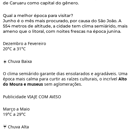
de Caruaru como capital do gênero.
Qual a melhor época para visitar?
Junho é o mês mais procurado, por causa do São João. A
554 metros de altitude, a cidade tem clima semiárido, mais
ameno que o litoral, com noites frescas na época junina.
Dezembro a Fevereiro
20°C a 31°C
☀️ Chuva Baixa
O clima semiárido garante dias ensolarados e agradáveis. Uma
época mais calma para curtir as raízes culturais, o incrível
Alto
do Moura e museus
sem aglomerações.
Publicidade VIAJE COM AVISO
Março a Maio
19°C a 29°C
☔ Chuva Alta