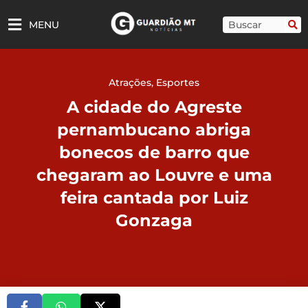
Ir
para
Pesquisar
MENU
o
conteúdo
Atrações
,
Esportes
A cidade do Agreste
pernambucano abriga
bonecos de barro que
chegaram ao Louvre e uma
feira cantada por Luiz
Gonzaga