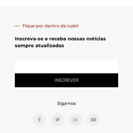
Fique por dentro de tudo!
Inscreva-se e receba nossas notícias
sempre atualizadas
E-
mail
INSCREVER
Siga-nos
F
T
L
Y
a
w
i
o
c
i
n
u
e
t
k
t