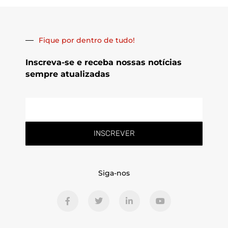
Fique por dentro de tudo!
Inscreva-se e receba nossas notícias
sempre atualizadas
E-
mail
INSCREVER
Siga-nos
F
T
L
Y
a
w
i
o
c
i
n
u
e
t
k
t
b
t
e
u