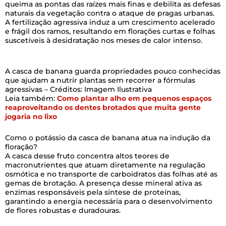
queima as pontas das raízes mais finas e debilita as defesas
naturais da vegetação contra o ataque de pragas urbanas.
A fertilização agressiva induz a um crescimento acelerado
e frágil dos ramos, resultando em florações curtas e folhas
suscetíveis à desidratação nos meses de calor intenso.
A casca de banana guarda propriedades pouco conhecidas
que ajudam a nutrir plantas sem recorrer a fórmulas
agressivas – Créditos: Imagem Ilustrativa
Leia também:
Como plantar alho em pequenos espaços
reaproveitando os dentes brotados que muita gente
jogaria no lixo
Como o potássio da casca de banana atua na indução da
floração?
A casca desse fruto concentra altos teores de
macronutrientes que atuam diretamente na regulação
osmótica e no transporte de carboidratos das folhas até as
gemas de brotação. A presença desse mineral ativa as
enzimas responsáveis pela síntese de proteínas,
garantindo a energia necessária para o desenvolvimento
de flores robustas e duradouras.