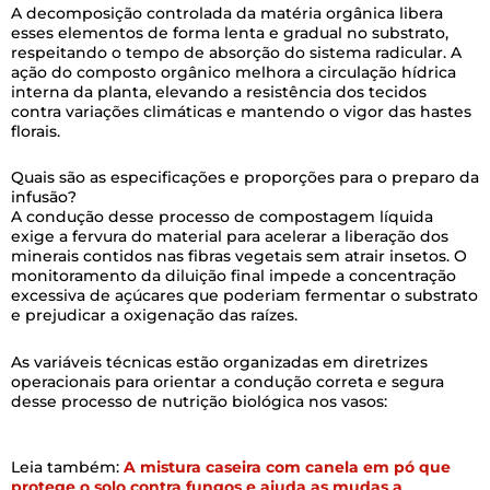
A decomposição controlada da matéria orgânica libera
esses elementos de forma lenta e gradual no substrato,
respeitando o tempo de absorção do sistema radicular. A
ação do composto orgânico melhora a circulação hídrica
interna da planta, elevando a resistência dos tecidos
contra variações climáticas e mantendo o vigor das hastes
florais.
Quais são as especificações e proporções para o preparo da
infusão?
A condução desse processo de compostagem líquida
exige a fervura do material para acelerar a liberação dos
minerais contidos nas fibras vegetais sem atrair insetos. O
monitoramento da diluição final impede a concentração
excessiva de açúcares que poderiam fermentar o substrato
e prejudicar a oxigenação das raízes.
As variáveis técnicas estão organizadas em diretrizes
operacionais para orientar a condução correta e segura
desse processo de nutrição biológica nos vasos:
Leia também:
A mistura caseira com canela em pó que
protege o solo contra fungos e ajuda as mudas a