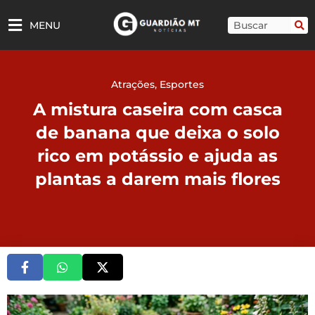
Ir
para
Pesquisar
MENU
o
conteúdo
Atrações
,
Esportes
A mistura caseira com casca
de banana que deixa o solo
rico em potássio e ajuda as
plantas a darem mais flores