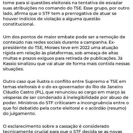
tome para si questões eleitorais na tentativa de esvaziar
suas atribuições no comando do TSE. Esse grupo, por outro
lado, afirma que o STF tem a prerrogativa de atuar se
houver indícios de violação a alguma questão
constitucional.
Um dos pontos de maior embate pode ser a remoção de
conteúdo nas redes sociais durante a campanha. Ex-
presidente do TSE, Moraes teve em 2022 uma atuação
rígida em relação às plataformas, sob ameaça de altas
multas e prazos exíguos para retirada de publicações. Já
Kassio sinalizou que vai atuar de forma mais contida nessas
situações.
Outro caso que ilustra o conflito entre Supremo e TSE em
temas eleitorais é o do ex-governador do Rio de Janeiro
Cláudio Castro (PL), que renunciou ao cargo em março às
vésperas de ser condenado à inelegibilidade por abuso de
poder. Ministros do STF criticaram a incongruência entre o
que foi debatido pela corte eleitoral e o acórdão (resumo)
do julgamento.
O esclarecimento sobre a cassação é considerado
tecnicamente crucial para que o STF decida se as novas