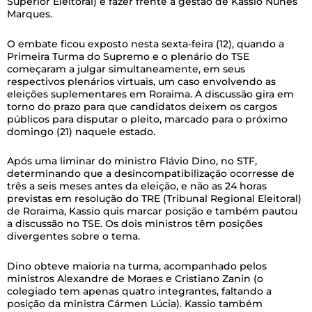
Superior Eleitoral) e fazer frente à gestão de Kassio Nunes
Marques.
O embate ficou exposto nesta sexta-feira (12), quando a
Primeira Turma do Supremo e o plenário do TSE
começaram a julgar simultaneamente, em seus
respectivos plenários virtuais, um caso envolvendo as
eleições suplementares em Roraima. A discussão gira em
torno do prazo para que candidatos deixem os cargos
públicos para disputar o pleito, marcado para o próximo
domingo (21) naquele estado.
Após uma liminar do ministro Flávio Dino, no STF,
determinando que a desincompatibilização ocorresse de
três a seis meses antes da eleição, e não as 24 horas
previstas em resolução do TRE (Tribunal Regional Eleitoral)
de Roraima, Kassio quis marcar posição e também pautou
a discussão no TSE. Os dois ministros têm posições
divergentes sobre o tema.
Dino obteve maioria na turma, acompanhado pelos
ministros Alexandre de Moraes e Cristiano Zanin (o
colegiado tem apenas quatro integrantes, faltando a
posição da ministra Cármen Lúcia). Kassio também