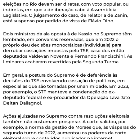
eleições no Rio devem ser diretas, com voto popular, ou
indiretas, em que a deliberação cabe à Assembleia
Legislativa. O julgamento do caso, de relatoria de Zanin,
está suspenso por pedido de vista de Flávio Dino.
Dois ministros da ala oposta à de Kassio no Supremo têm
lembrado, em conversas reservadas, que em 2022 o
próprio deu decisões monocráticas (individuais) para
derrubar cassações impostas pelo TSE, caso dos então
deputados Valdevan Noventa e Fernando Francischini. As
liminares acabaram revertidas pela Segunda Turma.
Em geral, a postura do Supremo é de deferência às
decisões do TSE envolvendo cassação de políticos, em
especial as que são tomadas por unanimidade. Em 2023,
por exemplo, o STF manteve a condenação do ex-
deputado federal e ex-procurador da Operação Lava Jato
Deltan Dallagnol.
Ações ajuizadas no Supremo contra resoluções eleitorais
também não costumam prosperar. A corte validou, por
exemplo, a norma da gestão de Moraes que, às vésperas do
segundo turno de 2022, aumentou os poderes da corte
eleitoral sobre conteúdos publicados na internet.