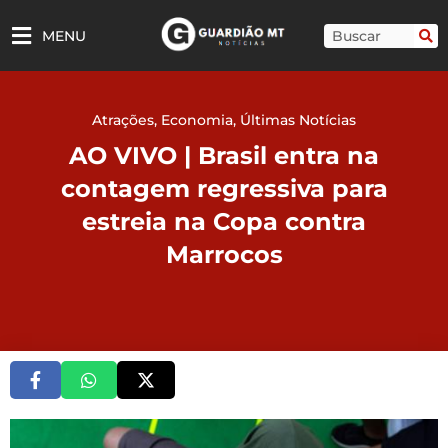
Ir
para
Pesquisar
MENU
o
conteúdo
Atrações
,
Economia
,
Últimas Notícias
AO VIVO | Brasil entra na
contagem regressiva para
estreia na Copa contra
Marrocos