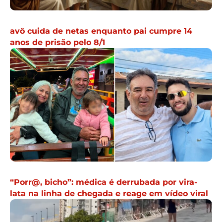
avô cuida de netas enquanto pai cumpre 14
anos de prisão pelo 8/1
“Porr@, bicho”: médica é derrubada por vira-
lata na linha de chegada e reage em vídeo viral