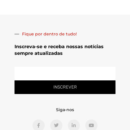
Fique por dentro de tudo!
Inscreva-se e receba nossas notícias
sempre atualizadas
E-
mail
INSCREVER
Siga-nos
F
T
L
Y
a
w
i
o