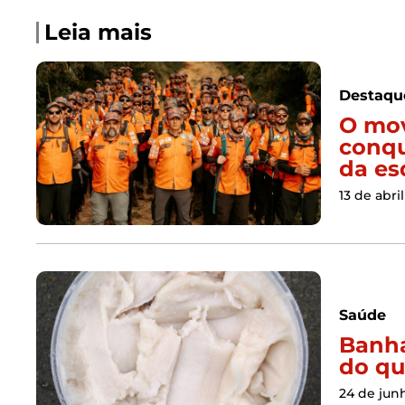
Leia mais
Destaqu
O mov
conqu
da es
13 de abri
Saúde
Banha
do qu
24 de jun