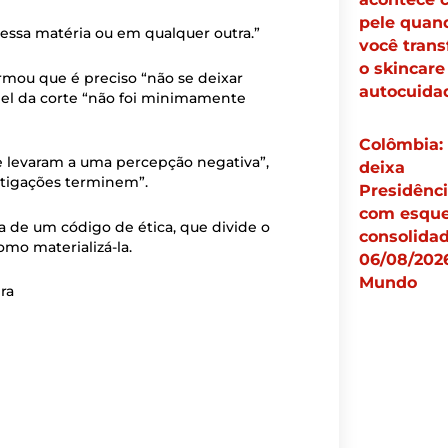
pele quan
ssa matéria ou em qualquer outra.”
você tran
o skincar
rmou que é preciso “não se deixar
autocuid
pel da corte “não foi minimamente
Colômbia:
e levaram a uma percepção negativa”,
deixa
stigações terminem”.
Presidênc
com esqu
a de um código de ética, que divide o
consolidad
omo materializá-la.
06/08/2026
Mundo
ra