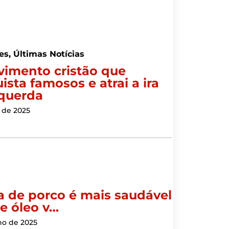
es
,
Últimas Notícias
imento cristão que
ista famosos e atrai a ira
querda
l de 2025
 de porco é mais saudável
e óleo v…
ho de 2025