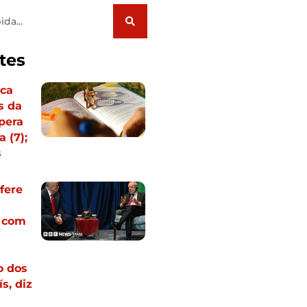
tes
oca
s da
spera
 (7);
s
fere
a com
o dos
s, diz