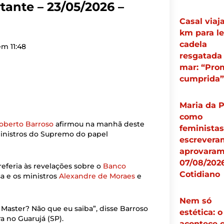
tante – 23/05/2026 –
Casal viaja
km para le
cadela
 em
11:48
resgatada
mar: “Pro
cumprida”
Maria da 
como
Roberto Barroso
afirmou na manhã deste
feministas
 ministros do Supremo do papel
escrevera
aprovaram 
07/08/2026
referia às revelações sobre o
Banco
Cotidiano
a e os ministros
Alexandre de Moraes
e
Nem só
aster? Não que eu saiba”, disse Barroso
estética: 
a no Guarujá (SP).
acontece 