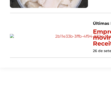
Últimas 
Empre
movim
Recei
26 de set