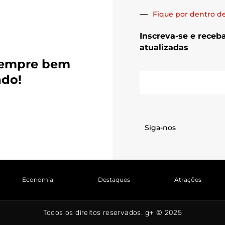
Fique por dentro de
Inscreva-se e receb
atualizadas
sempre bem
E-
ado!
mail
Siga-nos
Economia
Destaques
Atrações
Todos os direitos reservados. g+ © 2025