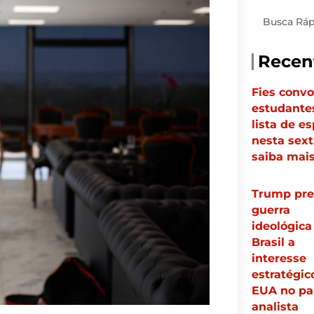
Pesquisar
Recen
Fies conv
estudante
lista de e
nesta sexta
saiba mai
Trump pre
guerra
ideológic
Brasil a
interesse
estratégic
EUA no paí
analista