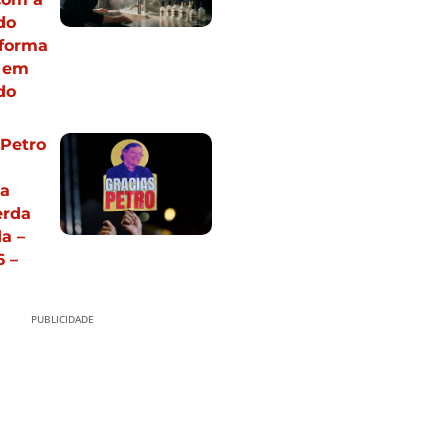
do
sforma
e em
ado
 Petro
ia
erda
a –
 –
PUBLICIDADE