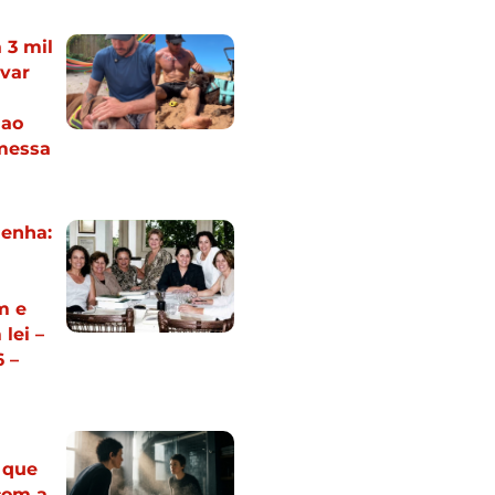
 3 mil
var
 ao
messa
Penha:
m e
lei –
 –
o que
com a