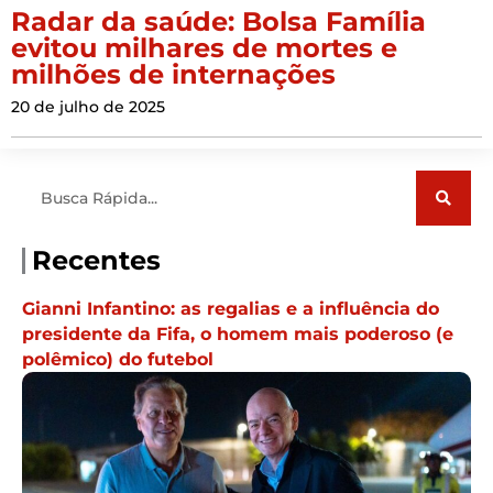
Radar da saúde: Bolsa Família
evitou milhares de mortes e
milhões de internações
20 de julho de 2025
Pesquisar
Recentes
Gianni Infantino: as regalias e a influência do
presidente da Fifa, o homem mais poderoso (e
polêmico) do futebol