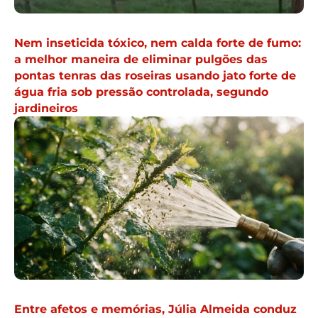
Nem inseticida tóxico, nem calda forte de fumo:
a melhor maneira de eliminar pulgões das
pontas tenras das roseiras usando jato forte de
água fria sob pressão controlada, segundo
jardineiros
Entre afetos e memórias, Júlia Almeida conduz