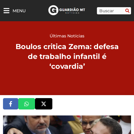
Ir
para
Pesquisar
MENU
o
conteúdo
Últimas Notícias
Boulos critica Zema: defesa
de trabalho infantil é
‘covardia’