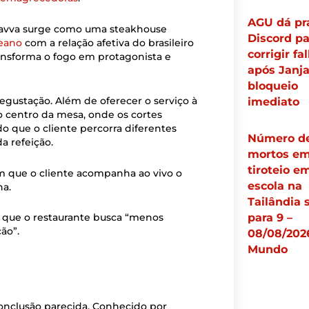
AGU dá pr
Lavva surge como uma steakhouse
Discord pa
reano
com a relação afetiva do brasileiro
corrigir fa
ransforma o fogo em protagonista e
após Janja
bloqueio
egustação. Além de oferecer o serviço à
imediato
no centro da mesa, onde os cortes
 que o cliente percorra diferentes
Número d
a refeição.
mortos e
tiroteio e
m que o cliente acompanha ao vivo o
escola na
ha.
Tailândia 
para 9 –
 que o restaurante busca “menos
ão”.
08/08/202
Mundo
nclusão parecida. Conhecido por