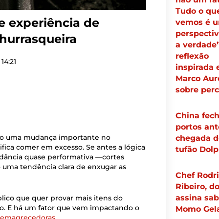
Tudo o qu
 experiência de
vemos é 
perspectiv
hurrasqueira
a verdade”
reflexão
14:21
inspirada
Marco Auré
sobre per
China fec
portos ant
ido uma mudança importante no
chegada d
ica comer em excesso. Se antes a lógica
tufão Dolp
dância quase performativa —cortes
o uma tendência clara de enxugar as
Chef Rodr
Ribeiro, d
assina sab
ico que quer provar mais itens do
sto. E há um fator que vem impactando o
Momo Gel
 emagrecedoras
.