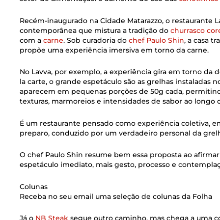
Recém-inaugurado na Cidade Matarazzo, o restaurante 
contemporânea que mistura a tradição do
churrasco co
com a
carne
. Sob curadoria do
chef Paulo Shin
, a casa t
propõe uma experiência imersiva em torno da carne.
No Lavva, por exemplo, a experiência gira em torno da d
la carte, o grande espetáculo são as grelhas instaladas 
aparecem em pequenas porções de 50g cada, permitindo
texturas, marmoreios e intensidades de sabor ao longo d
É um restaurante pensado como experiência coletiva, e
preparo, conduzido por um verdadeiro personal da grel
O chef Paulo Shin resume bem essa proposta ao afirmar
espetáculo imediato, mais gesto, processo e contemplaç
Colunas
Receba no seu email uma seleção de colunas da Folha
Já o
NB Steak
segue outro caminho, mas chega a uma co