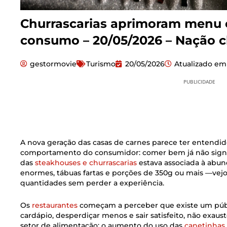
Churrascarias aprimoram menu e
consumo – 20/05/2026 – Nação c
gestormovie
Turismo
20/05/2026
Atualizado em
PUBLICIDADE
A nova geração das casas de carnes parece ter entend
comportamento do consumidor: comer bem já não signif
das
steakhouses e churrascarias
estava associada à abun
enormes, tábuas fartas e porções de 350g ou mais —vej
quantidades sem perder a experiência.
Os
restaurantes
começam a perceber que existe um públ
cardápio, desperdiçar menos e sair satisfeito, não exau
setor de alimentação: o aumento do uso das
canetinhas