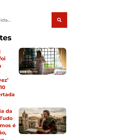
tes
:
foi
a
e
ez’
10
ertada
ia da
“Tudo
imos é
ão,
o.