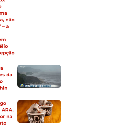
e
uma
a, não
 – a
 em
lio
cepção
ha
es da
o
hin
igo
o ARA,
or na
ato