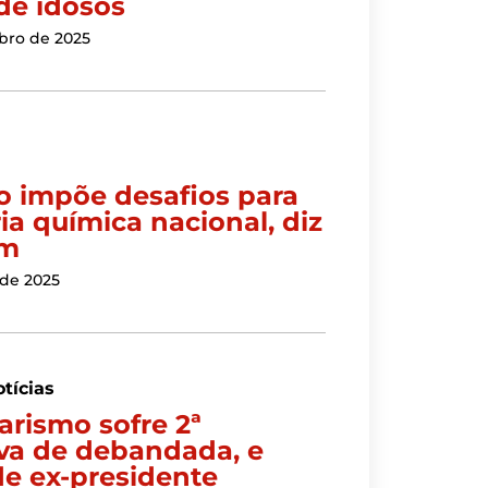
de idosos
bro de 2025
ço impõe desafios para
ia química nacional, diz
im
 de 2025
tícias
arismo sofre 2ª
iva de debandada, e
de ex-presidente