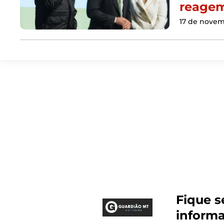
reage
17 de novem
Fique 
inform