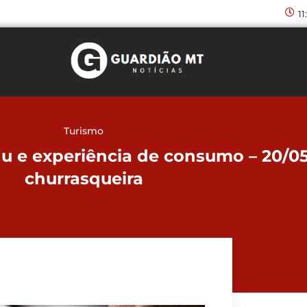
11
Turismo
u e experiência de consumo – 20/05
churrasqueira