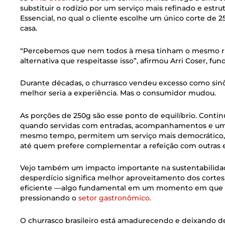
substituir o rodízio por um serviço mais refinado e est
Essencial, no qual o cliente escolhe um único corte d
casa.
“Percebemos que nem todos à mesa tinham o mesmo rit
alternativa que respeitasse isso”, afirmou Arri Coser, fu
Durante décadas, o churrasco vendeu excesso como sinô
melhor seria a experiência. Mas o consumidor mudou.
As porções de 250g são esse ponto de equilíbrio. Continu
quando servidas com entradas, acompanhamentos e u
mesmo tempo, permitem um serviço mais democrátic
até quem prefere complementar a refeição com outras 
Vejo também um impacto importante na sustentabilidad
desperdício significa melhor aproveitamento dos cortes
eficiente —algo fundamental em um momento em que o 
pressionando o
setor gastronômico.
O churrasco brasileiro está amadurecendo e deixando d