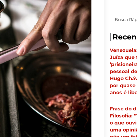
Pesquisar
Recen
Venezuela
Juíza que 
‘prisioneir
pessoal d
Hugo Cháv
por quase 
anos é lib
Frase do d
Filosofia: 
o que ouv
uma opini
não um fat