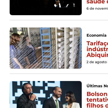
saúde 
6 de novem
Economia
Tarifa
indústr
Abiqu
2 de agosto
Últimas No
Bolson
tentat
filhos 