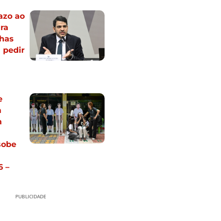
azo ao
ra
lhas
 pedir
e
m
m
sobe
6 –
PUBLICIDADE