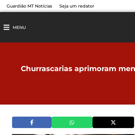
Ir
Guardião MT Notícias
Seja um redator
para
o
conteúdo
MENU
Churrascarias aprimoram men