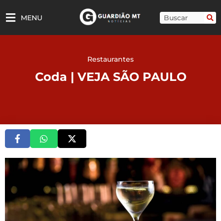
Ir
para
Pesquisar
MENU
o
conteúdo
Restaurantes
Coda | VEJA SÃO PAULO