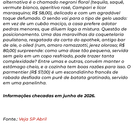
alternativa é o chamado negroni floral (tequila, saquê,
vermute bianco, aperitivo rosé, Campari e licor
marasquino; R$ 58,00), delicado e com um agradável
toque defumado. O senão vai para o tipo de gelo usado:
em vez de um cubão maciço, a casa prefere adotar
pedras menores, que diluem logo a mistura. Questão de
posicionamento. Uma das maravilhas da coquetelaria
paulistana, resgatada da carta do apothek, antigo bar
de ale, o oiled (rum, amaro ramazzotti, jerez oloroso; R$
80,00) surpreende: como uma dose tão pequena, servida
sem gelo em um copo resfriado, pode trazer tanta
complexidade? Entre umas e outras, convém manter o
estômago cheio, e a cozinha tem boas razões para isso. O
parmentier (R$ 57,00) é um escondidinho francês de
rabada desfiada com purê de batata gratinado, servido
em uma panelinha.
Informações checadas em junho de 2026.
Fonte.:
Veja SP Abril