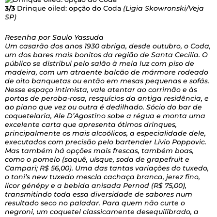
3/3
Drinque oiled: opção do Coda
(Ligia Skowronski/Veja
SP)
Resenha por Saulo Yassuda
Um casarão dos anos 1930 abriga, desde outubro, o Coda,
um dos bares mais bonitos da região de Santa Cecília. O
público se distribui pelo salão à meia luz com piso de
madeira, com um atraente balcão de mármore rodeado
de oito banquetas ou então em mesas pequenas e sofás.
Nesse espaço intimista, vale atentar ao corrimão e às
portas de peroba-rosa, resquícios da antiga residência, e
ao piano que vez ou outra é dedilhado. Sócio do bar de
coquetelaria, Ale D’Agostino sobe a régua e monta uma
excelente carta que apresenta ótimos drinques,
principalmente os mais alcoólicos, a especialidade dele,
executados com precisão pelo bartender Lívio Poppovic.
Mas também há opções mais frescas, também boas,
como o pomelo (saquê, uísque, soda de grapefruit e
Campari; R$ 56,00). Uma das tantas variações do tuxedo,
o toni’s new tuxedo mescla cachaça branca, jerez fino,
licor génépy e a bebida anisada Pernod (R$ 75,00),
transmitindo toda essa diversidade de sabores num
resultado seco no paladar. Para quem não curte o
negroni, um coquetel classicamente desequilibrado, a