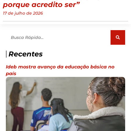
porque acredito ser”
17 de julho de 2026
Pesquisar
Recentes
Ideb mostra avanço da educação básica no
país