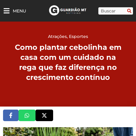
Ir
para
Pesquisar
MENU
o
conteúdo
Atrações
,
Esportes
Como plantar cebolinha em
casa com um cuidado na
rega que faz diferença no
crescimento contínuo