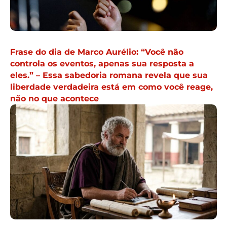
Frase do dia de Marco Aurélio: “Você não
controla os eventos, apenas sua resposta a
eles.” – Essa sabedoria romana revela que sua
liberdade verdadeira está em como você reage,
não no que acontece