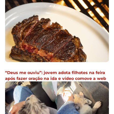
“Deus me ouviu”: jovem adota filhotes na feira
após fazer oração na ida e vídeo comove a web