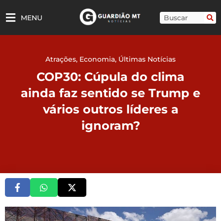
Ir
para
Pesquisar
MENU
o
conteúdo
Atrações
,
Economia
,
Últimas Notícias
COP30: Cúpula do clima
ainda faz sentido se Trump e
vários outros líderes a
ignoram?