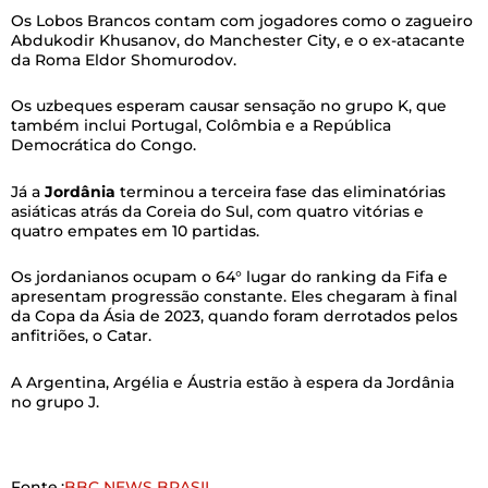
Os Lobos Brancos contam com jogadores como o zagueiro
Abdukodir Khusanov, do Manchester City, e o ex-atacante
da Roma Eldor Shomurodov.
Os uzbeques esperam causar sensação no grupo K, que
também inclui Portugal, Colômbia e a República
Democrática do Congo.
Já a
Jordânia
terminou a terceira fase das eliminatórias
asiáticas atrás da Coreia do Sul, com quatro vitórias e
quatro empates em 10 partidas.
Os jordanianos ocupam o 64° lugar do ranking da Fifa e
apresentam progressão constante. Eles chegaram à final
da Copa da Ásia de 2023, quando foram derrotados pelos
anfitriões, o Catar.
A Argentina, Argélia e Áustria estão à espera da Jordânia
no grupo J.
Fonte.:
BBC NEWS BRASIL