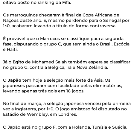
oitavo posto no ranking da Fifa.
Os marroquinos chegaram à final da Copa Africana de
Nações deste ano. E, mesmo perdendo para o Senegal por
1×0, acabaram levando o título de forma controversa.
É provável que o Marrocos se classifique para a segunda
fase, disputando o grupo C, que tem ainda o Brasil, Escócia
e Haiti.
Já o
Egito
de Mohamed Salah também espera se classificar
no grupo G, contra a Bélgica, Irã e Nova Zelândia.
O
Japão
tem hoje a seleção mais forte da Ásia. Os
japoneses passaram com facilidade pelas eliminatórias,
levando apenas três gols em 16 jogos.
No final de março, a seleção japonesa venceu pela primeira
vez a Inglaterra, por 1×0. O jogo amistoso foi disputado no
Estádio de Wembley, em Londres.
O Japão está no grupo F, com a Holanda, Tunísia e Suécia.