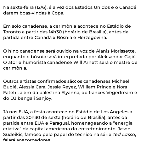
Na sexta-feira (12/6), é a vez dos Estados Unidos e o Canadá
darem boas-vindas à Copa.
Em solo canadense, a cerimônia acontece no Estádio de
Toronto a partir das 14h30 (horário de Brasília), antes da
partida entre Canadá x Bósnia e Herzegovina.
O hino canadense será ouvido na voz de Alanis Morissette,
enquanto o bósnio será interpretado por Aleksandar Gajić.
O ator e humorista canadense Will Arnett será o mestre de
cerimônia.
Outros artistas confirmados são: os canadenses Michael
Bublé, Alessia Cara, Jessie Reyez, William Prince e Nora
Fatehi, além da palestina Elyanna, do francês Vegedream e
do DJ bengali Sanjoy.
Já nos EUA, a festa acontece no Estádio de Los Angeles a
partir das 20h30 de sexta (horário de Brasília), antes da
partida entre EUA e Paraguai, homenageando a “energia
criativa” da capital americana do entretenimento. Jason
Sudeikis, famoso pelo papel do técnico na série
Ted Lasso
,
falará aos torcedores.