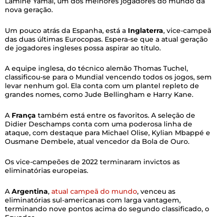
Lamine Yamal, um dos melhores jogadores do mundo da
nova geração.
Um pouco atrás da Espanha, está a
Inglaterra
, vice-campeã
das duas últimas Eurocopas. Espera-se que a atual geração
de jogadores ingleses possa aspirar ao título.
A equipe inglesa, do técnico alemão Thomas Tuchel,
classificou-se para o Mundial vencendo todos os jogos, sem
levar nenhum gol. Ela conta com um plantel repleto de
grandes nomes, como Jude Bellingham e Harry Kane.
A
França
também está entre os favoritos. A seleção de
Didier Deschamps conta com uma poderosa linha de
ataque, com destaque para Michael Olise, Kylian Mbappé e
Ousmane Dembele, atual vencedor da Bola de Ouro.
Os vice-campeões de 2022 terminaram invictos as
eliminatórias europeias.
A
Argentina
,
atual campeã do mundo
, venceu as
eliminatórias sul-americanas com larga vantagem,
terminando nove pontos acima do segundo classificado, o