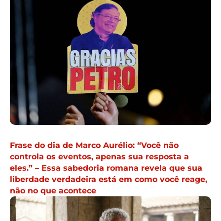
Frase do dia de Marco Aurélio: “Você não
controla os eventos, apenas sua resposta a
eles.” – Essa sabedoria romana revela que sua
liberdade verdadeira está em como você reage,
não no que acontece