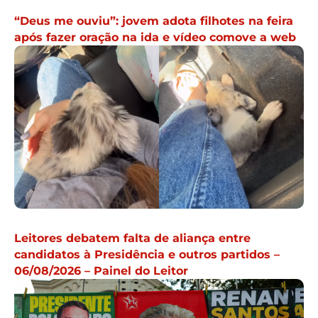
“Deus me ouviu”: jovem adota filhotes na feira
após fazer oração na ida e vídeo comove a web
Leitores debatem falta de aliança entre
candidatos à Presidência e outros partidos –
06/08/2026 – Painel do Leitor