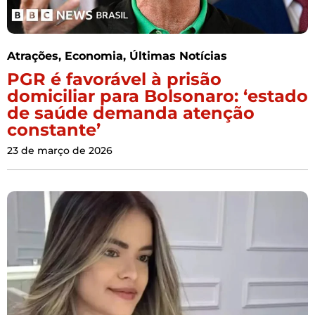
Atrações
,
Economia
,
Últimas Notícias
PGR é favorável à prisão
domiciliar para Bolsonaro: ‘estado
de saúde demanda atenção
constante’
23 de março de 2026