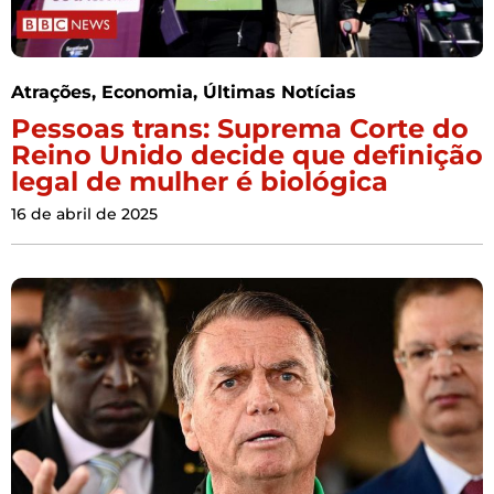
Atrações
,
Economia
,
Últimas Notícias
Pessoas trans: Suprema Corte do
Reino Unido decide que definição
legal de mulher é biológica
16 de abril de 2025