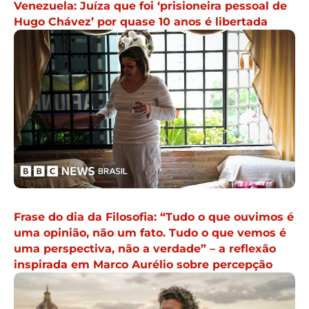
Venezuela: Juíza que foi ‘prisioneira pessoal de
Hugo Chávez’ por quase 10 anos é libertada
Frase do dia da Filosofia: “Tudo o que ouvimos é
uma opinião, não um fato. Tudo o que vemos é
uma perspectiva, não a verdade” – a reflexão
inspirada em Marco Aurélio sobre percepção