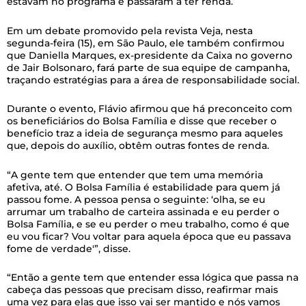
estavam no programa e passaram a ter renda.
Em um debate promovido pela revista Veja, nesta
segunda-feira (15), em São Paulo, ele também confirmou
que Daniella Marques, ex-presidente da Caixa no governo
de Jair Bolsonaro, fará parte de sua equipe de campanha,
traçando estratégias para a área de responsabilidade social.
Durante o evento, Flávio afirmou que há preconceito com
os beneficiários do Bolsa Família e disse que receber o
benefício traz a ideia de segurança mesmo para aqueles
que, depois do auxílio, obtêm outras fontes de renda.
“A gente tem que entender que tem uma memória
afetiva, até. O Bolsa Família é estabilidade para quem já
passou fome. A pessoa pensa o seguinte: ‘olha, se eu
arrumar um trabalho de carteira assinada e eu perder o
Bolsa Família, e se eu perder o meu trabalho, como é que
eu vou ficar? Vou voltar para aquela época que eu passava
fome de verdade'”, disse.
“Então a gente tem que entender essa lógica que passa na
cabeça das pessoas que precisam disso, reafirmar mais
uma vez para elas que isso vai ser mantido e nós vamos