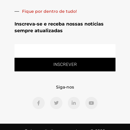
Fique por dentro de tudo!
Inscreva-se e receba nossas notícias
sempre atualizadas
E-
mail
INSCREVER
Siga-nos
F
T
L
Y
a
w
i
o
c
i
n
u
e
t
k
t
b
t
e
u
o
e
d
b
o
r
i
e