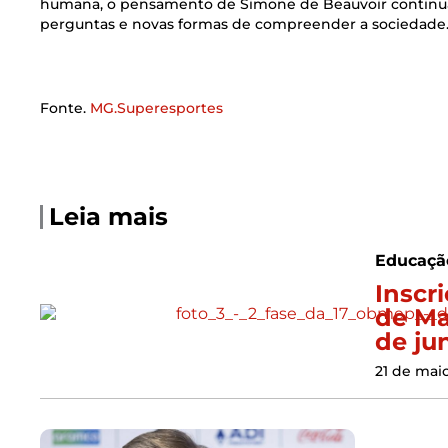
humana, o pensamento de Simone de Beauvoir continua 
perguntas e novas formas de compreender a sociedade
Fonte.
MG.Superesportes
Leia mais
Educaçã
Inscr
de Ma
de ju
21 de mai