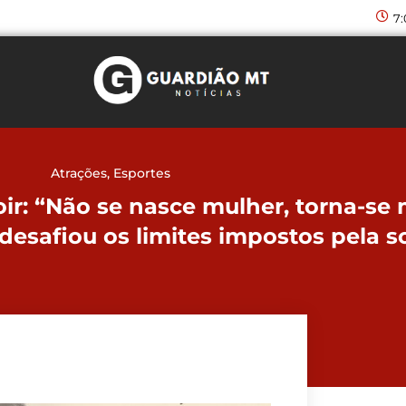
7
Atrações
,
Esportes
r: “Não se nasce mulher, torna-se 
 desafiou os limites impostos pela 