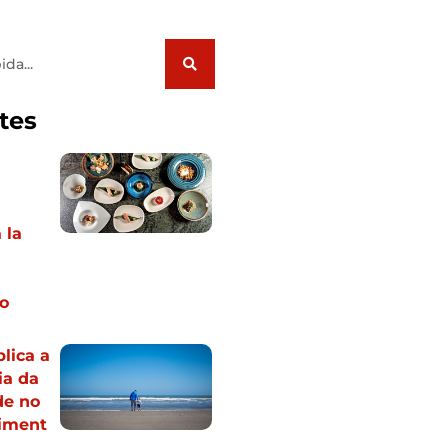
tes
 la
m
o
plica a
ia da
de no
iment