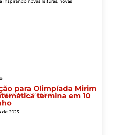
inspirando novas leituras, novas
.
o
ição para Olimpíada Mirim
temática termina em 10
nho
o de 2025