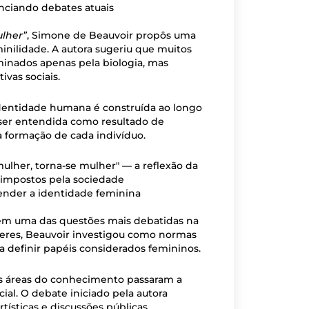
enciando debates atuais
ulher”
, Simone de Beauvoir propôs uma
inilidade. A autora sugeriu que muitos
inados apenas pela biologia, mas
vas sociais.
a identidade humana é construída ao longo
a ser entendida como resultado de
 a formação de cada indivíduo.
ender a identidade feminina
bém uma das questões mais debatidas na
heres, Beauvoir investigou como normas
ara definir papéis considerados femininos.
s áreas do conhecimento passaram a
ial. O debate iniciado pela autora
tísticas e discussões públicas.