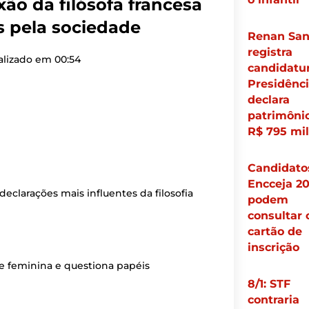
xão da filósofa francesa
s pela sociedade
Renan San
registra
alizado em
00:54
candidatur
Presidênci
declara
patrimôni
R$ 795 mil
Candidato
Encceja 2
eclarações mais influentes da filosofia
podem
consultar 
cartão de
inscrição
de feminina e questiona papéis
8/1: STF
contraria