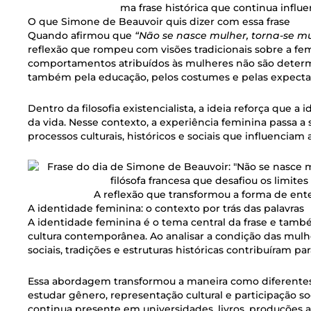
ma frase histórica que continua influ
O que Simone de Beauvoir quis dizer com essa frase
Quando afirmou que
“Não se nasce mulher, torna-se m
reflexão que rompeu com visões tradicionais sobre a fem
comportamentos atribuídos às mulheres não são determ
também pela educação, pelos costumes e pelas expectati
Dentro da filosofia existencialista, a ideia reforça que 
da vida. Nesse contexto, a experiência feminina passa 
processos culturais, históricos e sociais que influenciam
A reflexão que transformou a forma de ent
A identidade feminina: o contexto por trás das palavras
A identidade feminina é o tema central da frase e tam
cultura contemporânea. Ao analisar a condição das mul
sociais, tradições e estruturas históricas contribuíram p
Essa abordagem transformou a maneira como diferente
estudar gênero, representação cultural e participação soc
continua presente em universidades, livros, produções ar