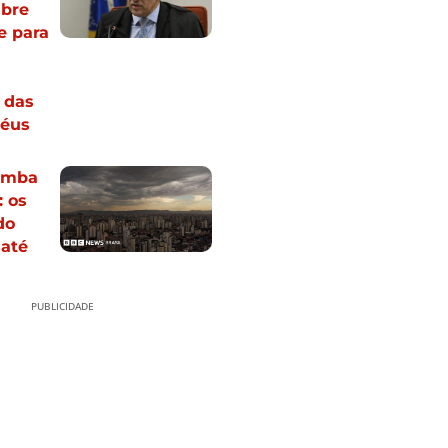
abre
e para
 das
réus
omba
: os
do
até
PUBLICIDADE