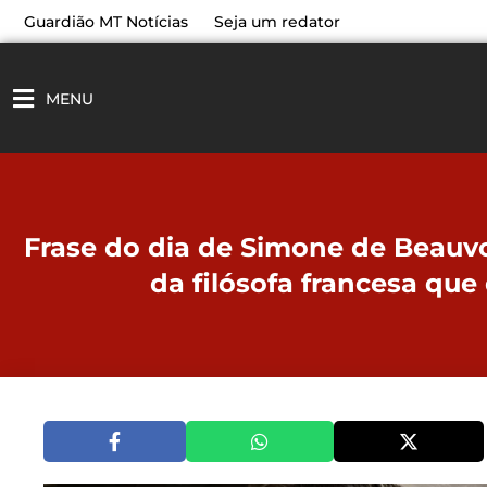
Ir
Guardião MT Notícias
Seja um redator
para
o
conteúdo
MENU
Frase do dia de Simone de Beauvoi
da filósofa francesa que