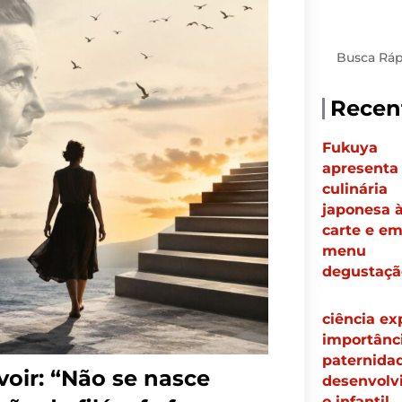
Pesquisar
Recen
Fukuya
apresenta
culinária
japonesa à
carte e e
menu
degustaçã
ciência ex
importânc
paternida
oir: “Não se nasce
desenvolv
o infantil