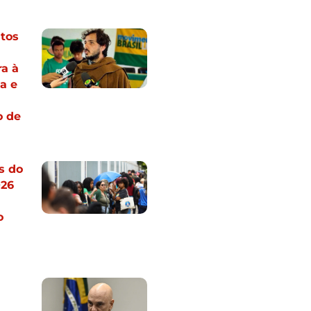
tos
a à
a e
o de
s do
026
o