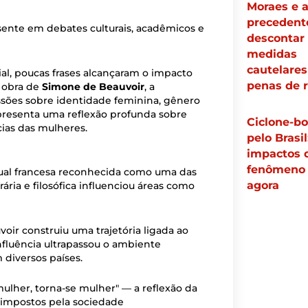
Moraes e 
precedent
sente em debates culturais, acadêmicos e
descontar
medidas
cautelares
ial, poucas frases alcançaram o impacto
penas de 
à obra de
Simone de Beauvoir
, a
ssões sobre identidade feminina, gênero
presenta uma reflexão profunda sobre
Ciclone-b
ias das mulheres.
pelo Brasil
impactos 
fenômeno 
ectual francesa reconhecida como uma das
agora
ária e filosófica influenciou áreas como
voir construiu uma trajetória ligada ao
influência ultrapassou o ambiente
 diversos países.