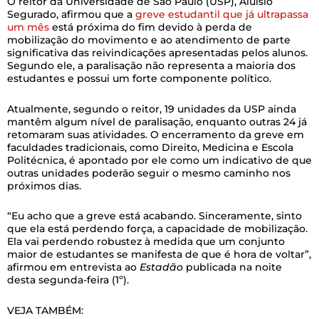
O reitor da Universidade de São Paulo (USP), Aluisio
Segurado, afirmou que a
greve estudantil que já ultrapassa
um mês
está próxima do fim devido à perda de
mobilização do movimento e ao atendimento de parte
significativa das reivindicações apresentadas pelos alunos.
Segundo ele, a paralisação não representa a maioria dos
estudantes e possui um forte componente político.
Atualmente, segundo o reitor, 19 unidades da USP ainda
mantêm algum nível de paralisação, enquanto outras 24 já
retomaram suas atividades. O encerramento da greve em
faculdades tradicionais, como Direito, Medicina e Escola
Politécnica, é apontado por ele como um indicativo de que
outras unidades poderão seguir o mesmo caminho nos
próximos dias.
“Eu acho que a greve está acabando. Sinceramente, sinto
que ela está perdendo força, a capacidade de mobilização.
Ela vai perdendo robustez à medida que um conjunto
maior de estudantes se manifesta de que é hora de voltar”,
afirmou em entrevista ao
Estadão
publicada na noite
desta segunda-feira (1º).
VEJA TAMBÉM: