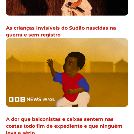
As crianças invisíveis do Sudão nascidas na
guerra e sem registro
A dor que balconistas e caixas sentem nas
costas todo fim de expediente e que ninguém
leva a sério