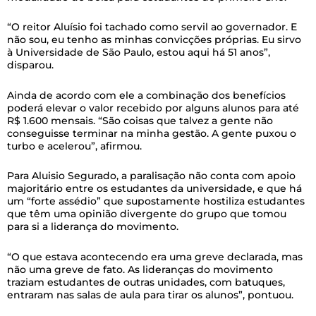
“O reitor Aluísio foi tachado como servil ao governador. E
não sou, eu tenho as minhas convicções próprias. Eu sirvo
à Universidade de São Paulo, estou aqui há 51 anos”,
disparou.
Ainda de acordo com ele a combinação dos benefícios
poderá elevar o valor recebido por alguns alunos para até
R$ 1.600 mensais. “São coisas que talvez a gente não
conseguisse terminar na minha gestão. A gente puxou o
turbo e acelerou”, afirmou.
Para Aluisio Segurado, a paralisação não conta com apoio
majoritário entre os estudantes da universidade, e que há
um “forte assédio” que supostamente hostiliza estudantes
que têm uma opinião divergente do grupo que tomou
para si a liderança do movimento.
“O que estava acontecendo era uma greve declarada, mas
não uma greve de fato. As lideranças do movimento
traziam estudantes de outras unidades, com batuques,
entraram nas salas de aula para tirar os alunos”, pontuou.