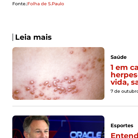
Fonte.:
Folha de S.Paulo
Leia mais
Saúde
1 em c
herpes
vida, s
7 de outubr
Esportes
Entend