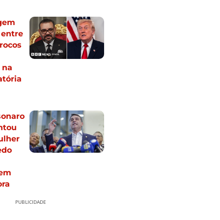
igem
 entre
rocos
 na
atória
sonaro
ntou
ulher
edo
 em
ora
PUBLICIDADE