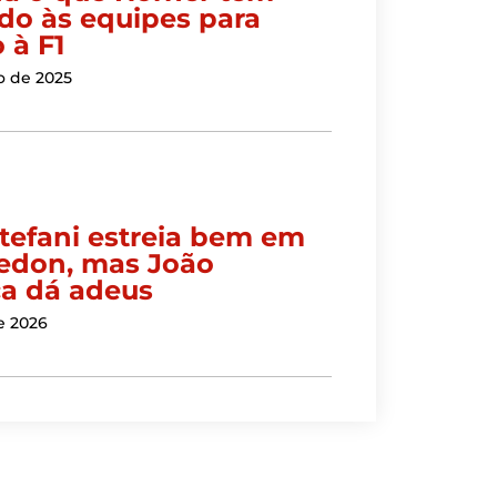
ido às equipes para
 à F1
o de 2025
Stefani estreia bem em
don, mas João
a dá adeus
e 2026