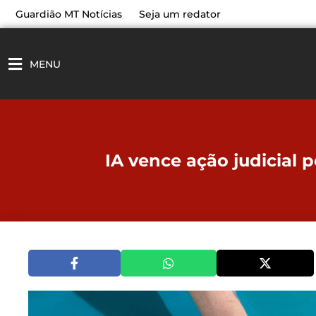
Ir
Guardião MT Notícias
Seja um redator
para
o
conteúdo
MENU
IA vence ação judicial p