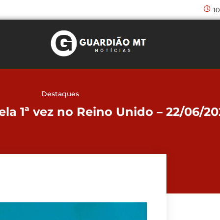
10
Destaques
ela 1ª vez no Reino Unido – 22/06/20