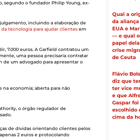
, segundo o fundador Philip Young, ex-
Qual a or
da aliança
 julgamento, incluindo a elaboração de
EUA e Mar
 da tecnologia para ajudar clientes
em
— e qual o
papel dela
r, 7.000 euros. A Garfield contratou um
crise migr
mente, uma pessoa precisaria contratar
de Ceuta
lém de um advogado para apresentar o
Flávio Bol
diz que te
ter vice m
e na economia; aberta para não
e que Alfr
Gaspar foi
thority, o órgão regulador de
escolhido
ssado.
cima da h
nças de dívidas orientando clientes pelos
 apenas 2 euros e protocolando