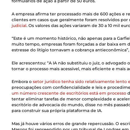
formulários de ação a partir de 50 euros.
A empresa afirma ter processado mais de 600 ações e re
clientes em casos que geralmente foram resolvidos po
judicial
. Os valores das ações variaram de 30 a 10 mil euros
“Este é um momento histórico, não apenas para a Garfield
muito tempo, empresas foram forçadas a dar baixa em d
estresse do litígio tornavam a cobrança antieconômica”,
Ele acrescentou: “A IA não substituiu o juiz, o advogado o
tornar o processo mais acessível, mais eficiente e mais a
Embora o
setor jurídico tenha sido relativamente lento
preocupações com confidencialidade e leis e procedimen
um número crescente de escritórios está em processo
d
tentar eliminar tarefas de menor complexidade e acelerar 
escritório de advocacia do mundo, disse no mês passad
para construir sua própria plataforma de IA.
Mas já houve vários erros de grande repercussão. O escri
Masons foi repreendido por um tribunal de Londres em m