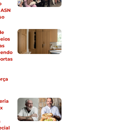
o
| ASN
so
de
eios
as
dendo
ortas
rça
eria
ex
m
cial