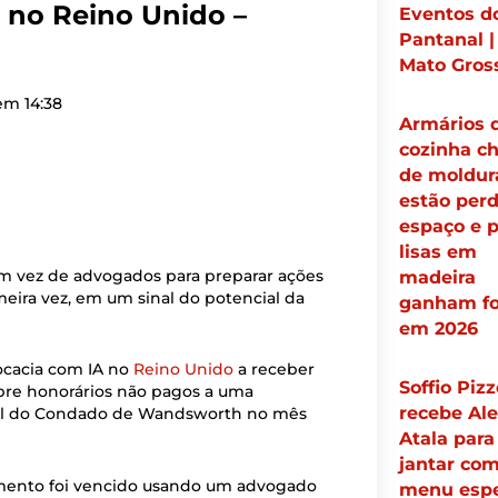
z no Reino Unido –
Eventos d
Pantanal 
Mato Gros
 em
14:38
Armários 
cozinha ch
de moldur
estão per
espaço e p
lisas em
 vez de advogados para preparar ações
madeira
meira vez, em um sinal do potencial da
ganham fo
em 2026
vocacia com IA no
Reino Unido
a receber
Soffio Pizz
obre honorários não pagos a uma
recebe Al
unal do Condado de Wandsworth no mês
Atala para
jantar co
gamento foi vencido usando um advogado
menu espe