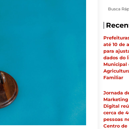
Pesquisar
Recen
Prefeitura
até 10 de 
para ajust
dados do Í
Municipal
Agricultur
Familiar
Jornada d
Marketing
Digital re
cerca de 
pessoas n
Centro de