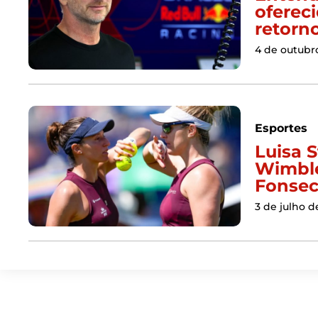
oferec
retorno
4 de outubr
Esportes
Luisa 
Wimble
Fonsec
3 de julho d