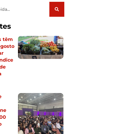
tes
s têm
agosto
ar
ndice
 de
a
e
úne
400
o