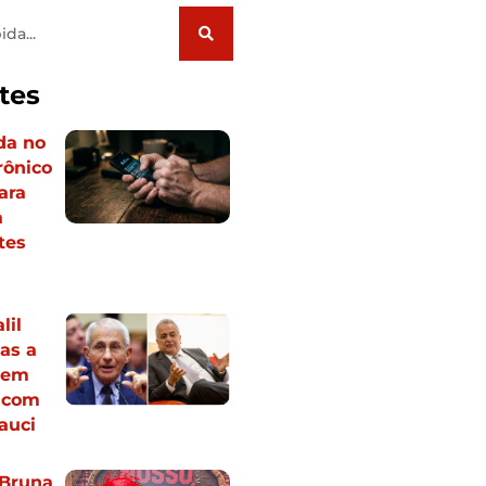
tes
da no
rônico
ara
a
tes
lil
cas a
 em
 com
auci
Bruna