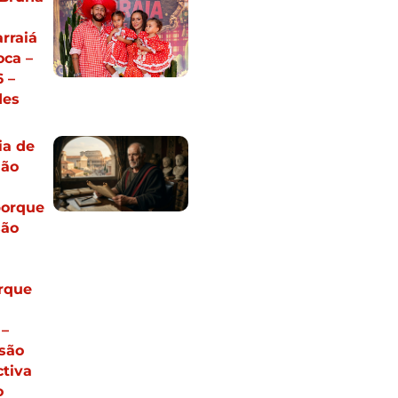
rraiá
oca –
 –
des
ia de
Não
porque
são
orque
 –
são
tiva
o