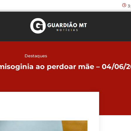
3
Destaques
 misoginia ao perdoar mãe – 04/06/2