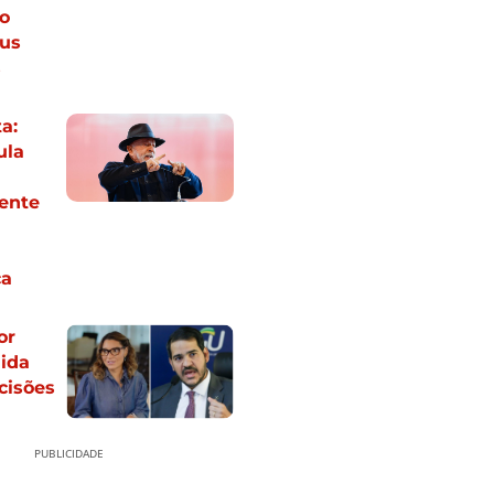
o
eus
s
a:
ula
ente
ca
or
ida
cisões
PUBLICIDADE