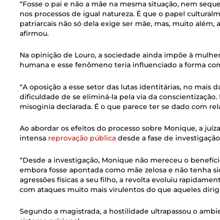
“Fosse o pai e não a mãe na mesma situação, nem sequer
nos processos de igual natureza. É que o papel cultura
patriarcais não só dela exige ser mãe, mas, muito além, a
afirmou.
Na opinição de Louro, a sociedade ainda impõe à mulhe
humana e esse fenômeno teria influenciado a forma como
“A oposição a esse setor das lutas identitárias, no mais d
dificuldade de se eliminá-la pela via da conscientizaç
misoginia declarada. É o que parece ter se dado com rela
Ao abordar os efeitos do processo sobre Monique, a juíza
intensa
reprovação pública
desde a fase de investigação
“Desde a investigação, Monique não mereceu o benefício
embora fosse apontada como mãe zelosa e não tenha sid
agressões físicas a seu filho, a revolta evoluiu rapidamen
com ataques muito mais virulentos do que aqueles dirigi
Segundo a magistrada, a hostilidade ultrapassou o ambi