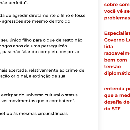
mãe perfeita”.
sobre com
você vê s
a de agredir diretamente o filho e fosse
problema
 agressões até mesmo dentro do
Especialist
Governo L
eu único filho para o que de resto não
 longos anos de uma perseguição
lida
, para não falar do completo desprezo
razoavelm
bem com
tensão
mais acertada, relativamente ao crime de
diplomáti
ação original, a extinção de sua
entenda p
extirpar do universo cultural o status
que a med
tuosos movimentos que o combatem”.
desafia de
do STF
etido às mesmas circunstâncias