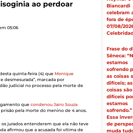
misoginia ao perdoar
Biancardi
celebram a
fora de ép
07/08/2026
 em
05:06
Celebrida
Frase do d
Sêneca: “
estamos
sofrendo 
esta quinta-feira (4) que
Monique
as coisas 
l e desmesurada”, marcada por
difíceis; as
rdão judicial no processo pela morte de
coisas são
difíceis p
estamos
 julgamento que
condenou Jairo Souza
sofrendo.”
de prisão pela morte do menino de 4 anos.
Essa inver
s os jurados entenderem que ela não teve
de perspec
ada afirmou que a acusada foi vítima de
muda tud