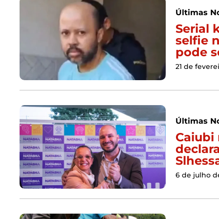
Últimas No
Serial 
selfie 
pode s
21 de fevere
Últimas No
Caiubi
declar
Slhess
6 de julho d