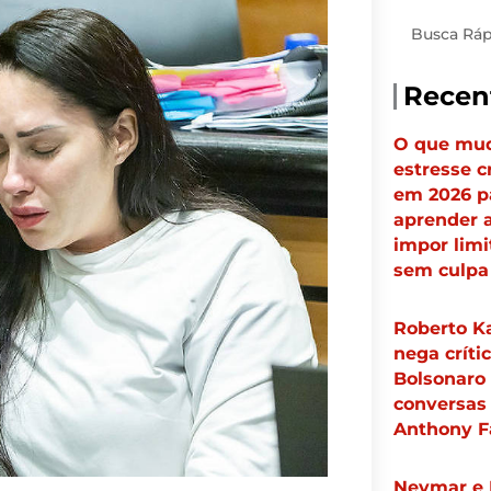
Pesquisar
Recen
O que mu
estresse c
em 2026 p
aprender 
impor limi
sem culpa
Roberto Ka
nega críti
Bolsonaro
conversas
Anthony F
Neymar e 