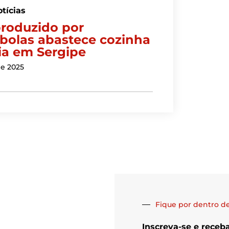
tícias
produzido por
bolas abastece cozinha
ria em Sergipe
de 2025
Fique por dentro de
Inscreva-se e receb