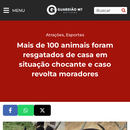
Ir
para
Pesquisar
MENU
o
conteúdo
Atrações
,
Esportes
Mais de 100 animais foram
resgatados de casa em
situação chocante e caso
revolta moradores