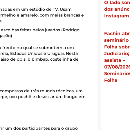
O lado so
dos anúnc
Instagram
escolhas feitas pelos jurados
(Rodrigo
Fachin ab
gação)
seminário
Folha sobr
 frente no qual se submetem a um
Judiciário;
oreia, Estados Unidos e Uruguai. Nesta
aião de dois, bibimbap, costelinha de
assista –
07/08/2026
Seminário
Folha
 compostos de três rounds técnicos, um
crepe, ovo pochê e desossar um frango em
rir um dos participantes para o grupo