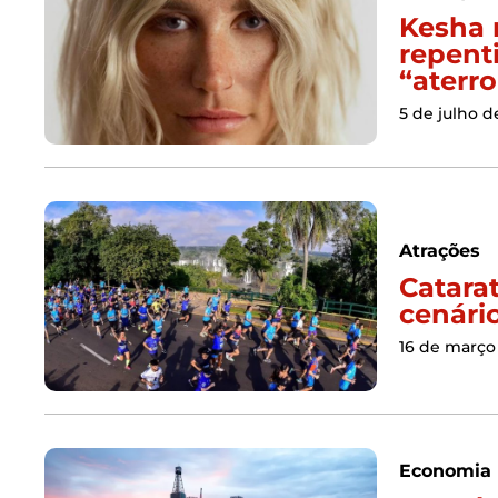
Kesha 
repent
“aterro
5 de julho d
Atrações
Catara
cenári
16 de março
Economia