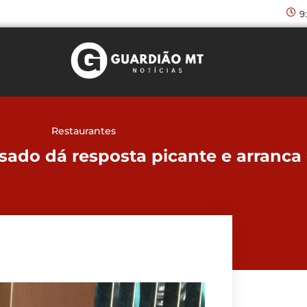
9
Restaurantes
sado dá resposta picante e arranca