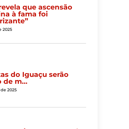
revela que ascensão
ina à fama foi
rizante”
e 2025
tas do Iguaçu serão
o de m…
 de 2025