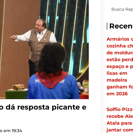
Pesquisar
Recen
Armários 
cozinha ch
de moldur
estão per
espaço e p
lisas em
madeira
ganham fo
em 2026
 dá resposta picante e
Soffio Pizz
recebe Al
Atala para
jantar co
do em
19:34