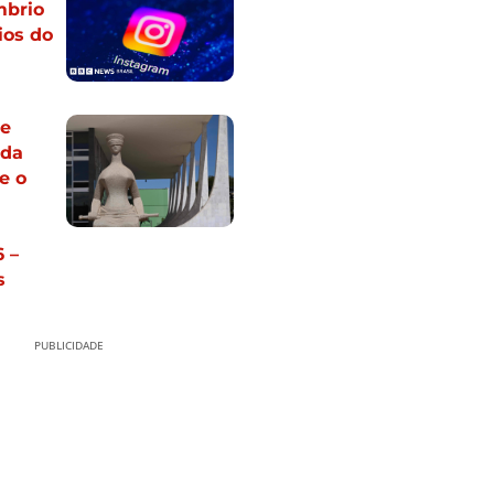
mbrio
ios do
re
 da
e o
 –
s
PUBLICIDADE