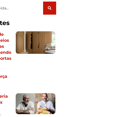
tes
de
eios
as
dendo
ortas
rça
eria
ex
m