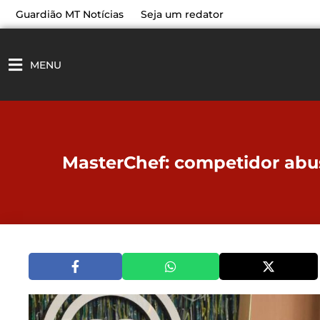
Ir
Guardião MT Notícias
Seja um redator
para
o
conteúdo
MENU
MasterChef: competidor abu