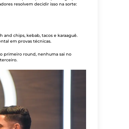
ores resolvem decidir isso na sorte:
sh and chips, kebab, tacos e karaaguê.
ntal em provas técnicas.
no primeiro round, nenhuma sai no
erceiro.