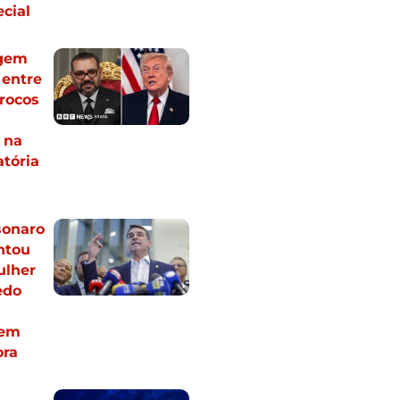
cial
igem
 entre
rocos
 na
atória
sonaro
ntou
ulher
edo
 em
ora