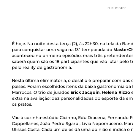
PUBLICIDADE
É hoje. Na noite desta terça (2), às 22h30, na tela da Ban
para conquistar uma vaga na 13ª temporada do
MasterCh
aconteceu no primeiro episódio, mais três pretendentes a
saberá quem são os 18 participantes que vão lutar pelo t
pelo reality de gastronomia.
Nesta última eliminatória, o desafio é preparar comidas
países. Foram escolhidos itens da baixa gastronomia da 
Marrocos. O trio de jurados
Erick Jacquin
, H
elena Rizzo
extra na avaliação: dez personalidades do esporte da e
os pratos.
Vão à cozinha-estúdio Cicinho, Edu Dracena, Fernando F
Cappellanes, João Pedro Sgarbi, Livia Nepomuceno, Marc
Ulisses Costa. Cada um deles dá uma opinião e indica o