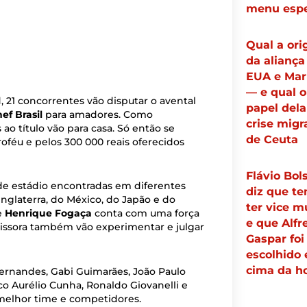
menu espe
Qual a or
da aliança
EUA e Mar
— e qual o
d, 21 concorrentes vão disputar o avental
papel dela
ef Brasil
para amadores. Como
crise migr
o título vão para casa. Só então se
de Ceuta
roféu e pelos 300 000 reais oferecidos
Flávio Bol
 de estádio encontradas em diferentes
diz que te
Inglaterra, do México, do Japão e do
ter vice m
e
Henrique Fogaça
conta com uma força
e que Alfr
missora também vão experimentar e julgar
Gaspar foi
escolhido
cima da h
ernandes, Gabi Guimarães, João Paulo
o Aurélio Cunha, Ronaldo Giovanelli e
 melhor time e competidores.