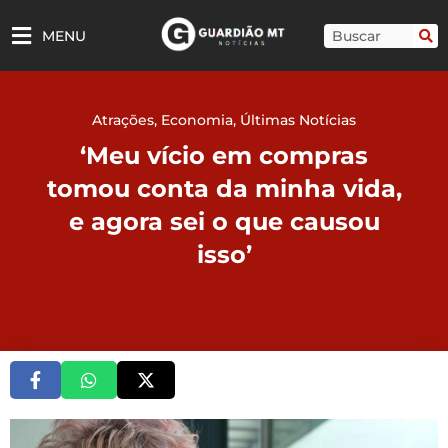
Ir
para
Pesquisar
MENU
o
conteúdo
Atrações
,
Economia
,
Últimas Notícias
‘Meu vício em compras
tomou conta da minha vida,
e agora sei o que causou
isso’