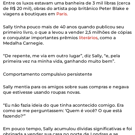
Entre os luxos estavam uma banheira de 3 mil libras (cerca
de R$ 20 mil), obras do artista pop britânico Peter Blake e
viagens a boutiques em
Paris.
Sally tinha pouco mais de 40 anos quando publicou seu
primeiro livro, o que a levou a vender 2,5 milhões de cópias
e conquistar importantes prêmios
literários
, como a
Medalha Carnegie.
“De repente, me via em outro lugar”, diz Sally, “e, pela
primeira vez na minha vida, ganhando muito bem”.
Comportamento compulsivo persistente
Sally mentia para os amigos sobre suas compras e negava
que estivesse usando roupas novas.
“Eu não fazia ideia do que tinha acontecido comigo. Era
como se me perguntassem: ‘Quem é você? O que está
fazendo?'”
Em pouco tempo, Sally acumulou dívidas significativas e foi
obrigada a vender sua casa no norte de Londres e se