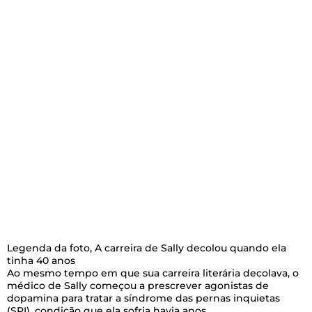
Legenda da foto,
A carreira de Sally decolou quando ela
tinha 40 anos
Ao mesmo tempo em que sua carreira literária decolava, o
médico de Sally começou a prescrever agonistas de
dopamina para tratar a síndrome das pernas inquietas
(SPI), condição que ela sofria havia anos.