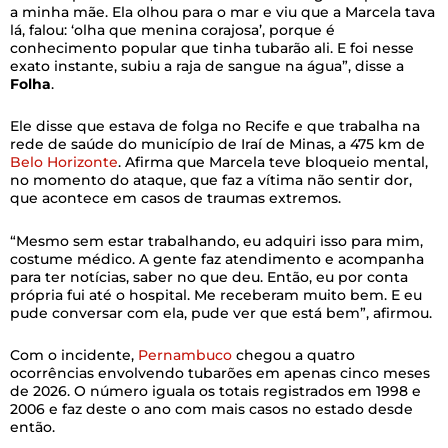
a minha mãe. Ela olhou para o mar e viu que a Marcela tava
lá, falou: ‘olha que menina corajosa’, porque é
conhecimento popular que tinha tubarão ali. E foi nesse
exato instante, subiu a raja de sangue na água”, disse a
Folha
.
Ele disse que estava de folga no Recife e que trabalha na
rede de saúde do município de Iraí de Minas, a 475 km de
Belo Horizonte
. Afirma que Marcela teve bloqueio mental,
no momento do ataque, que faz a vítima não sentir dor,
que acontece em casos de traumas extremos.
“Mesmo sem estar trabalhando, eu adquiri isso para mim,
costume médico. A gente faz atendimento e acompanha
para ter notícias, saber no que deu. Então, eu por conta
própria fui até o hospital. Me receberam muito bem. E eu
pude conversar com ela, pude ver que está bem”, afirmou.
Com o incidente,
Pernambuco
chegou a quatro
ocorrências envolvendo tubarões em apenas cinco meses
de 2026. O número iguala os totais registrados em 1998 e
2006 e faz deste o ano com mais casos no estado desde
então.