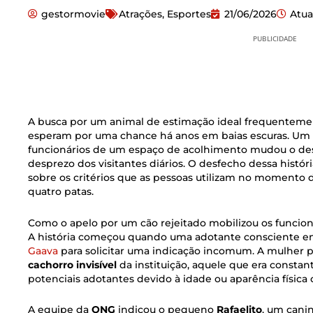
gestormovie
Atrações
,
Esportes
21/06/2026
Atua
PUBLICIDADE
A busca por um animal de estimação ideal frequentemen
esperam por uma chance há anos em baias escuras. Um 
funcionários de um espaço de acolhimento mudou o des
desprezo dos visitantes diários. O desfecho dessa histó
sobre os critérios que as pessoas utilizam no moment
quatro patas.
Como o apelo por um cão rejeitado mobilizou os funcioná
A história começou quando uma adotante consciente e
Gaava
para solicitar uma indicação incomum. A mulher 
cachorro invisível
da instituição, aquele que era consta
potenciais adotantes devido à idade ou aparência físic
A equipe da
ONG
indicou o pequeno
Rafaelito
, um cani