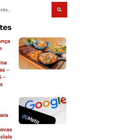
tes
ança
e
m
ína
s –
 –
s
ara
ovas
ciais