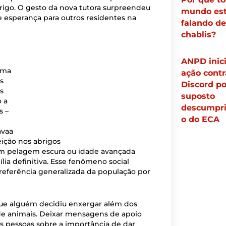
brigo. O gesto da nova tutora surpreendeu
mundo es
 esperança para outros residentes na
falando de
chablis?
ANPD inic
gma
ação contr
s
Discord po
s
suposto
 a
descumpr
s –
o do ECA
avaa
eição nos abrigos
m pelagem escura ou idade avançada
a definitiva. Esse fenômeno social
preferência generalizada da população por
que alguém decidiu enxergar além dos
 de animais. Deixar mensagens de apoio
ais pessoas sobre a importância de dar