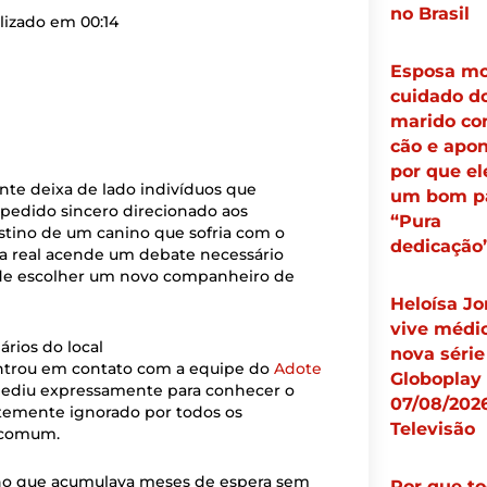
no Brasil
lizado em
00:14
Esposa mo
cuidado d
marido co
cão e apo
por que el
te deixa de lado indivíduos que
um bom pa
pedido sincero direcionado aos
“Pura
tino de um canino que sofria com o
dedicação
ria real acende um debate necessário
o de escolher um novo companheiro de
Heloísa Jo
vive médi
rios do local
nova série
ntrou em contato com a equipe do
Adote
Globoplay 
pediu expressamente para conhecer o
07/08/2026
ntemente ignorado por todos os
Televisão
a comum.
no que acumulava meses de espera sem
Por que t