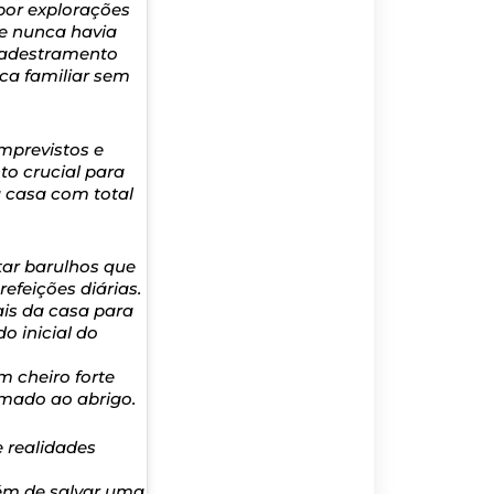
por explorações
le nunca havia
e adestramento
ica familiar sem
imprevistos e
o crucial para
a casa com total
ar barulhos que
feições diárias.
ais da casa para
o inicial do
 cheiro forte
tumado ao abrigo.
 realidades
ém de salvar uma