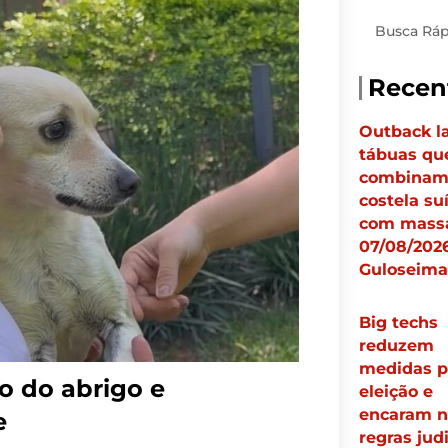
Pesquisar
Recen
Outback l
tábuas qu
combina
costela su
com massa
07/08/2026
Guloseima
Big techs
reduzem
medidas p
o do abrigo e
eleição e
encaram n
e
regras judi