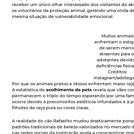
receber um único olhar interessado dos visitantes do a
os voluntários da proteção animal, gerando uma onda de
mesma situação de vulnerabilidade emocional.
Muitos animais
enfrentam o esti
de serem meno
atraentes para o
adotantes devido
deficiências física
Créditos:
Instagram/adoteg
Por que os animais pretos e idosos enfrentam maior rej
A estatística de
acolhimento de pets
revela que cães co
permanecem o triplo do tempo esperando por uma famíli
ocorre devido a preconceitos estéticos infundados e à 
filhotes de raça pura ou cores claras.
A realidade do cão Rafaelito mudou drasticamente por
padrões tradicionais de beleza valorizados no mercado
nas redes sociais da instituição ajuda a conscientizar m