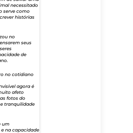
nimal necessitado
to serve como
ever histórias
izou no
epensarem seus
seres
pacidade de
ano.
o no cotidiano
visível agora é
muito afeto
nas fotos do
e tranquilidade
de um
e e na capacidade