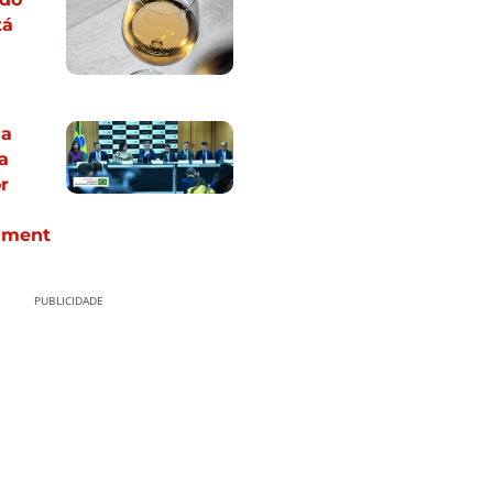
tá
ia
a
r
iment
PUBLICIDADE