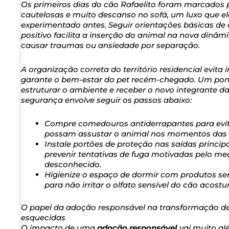
Os primeiros dias do cão Rafaelito foram marcados 
cautelosas e muito descanso no sofá, um luxo que e
experimentado antes. Seguir orientações básicas d
positivo facilita a inserção do animal na nova dinâm
causar traumas ou ansiedade por separação.
A organização correta do território residencial evita 
garante o bem-estar do pet recém-chegado. Um pont
estruturar o ambiente e receber o novo integrante d
segurança envolve seguir os passos abaixo:
Compre comedouros antiderrapantes para evit
possam assustar o animal nos momentos das re
Instale portões de proteção nas saídas princip
prevenir tentativas de fuga motivadas pelo med
desconhecido.
Higienize o espaço de dormir com produtos sem
para não irritar o olfato sensível do cão acos
O papel da adoção responsável na transformação de
esquecidas
O impacto de uma
adoção responsável
vai muito al