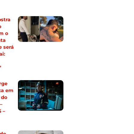
stra
o
m o
nta
e será
i:
”
rge
ca em
 do
–
 –
odo