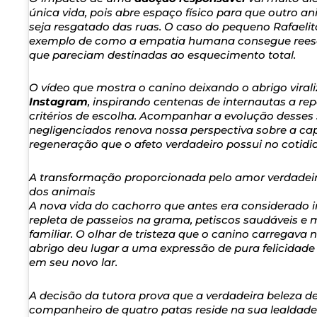
única vida, pois abre espaço físico para que outro a
seja resgatado das ruas. O caso do pequeno Rafaeli
exemplo de como a empatia humana consegue reescr
que pareciam destinadas ao esquecimento total.
O vídeo que mostra o canino deixando o abrigo viral
Instagram
, inspirando centenas de internautas a r
critérios de escolha. Acompanhar a evolução desses 
negligenciados renova nossa perspectiva sobre a ca
regeneração que o afeto verdadeiro possui no cotidi
A transformação proporcionada pelo amor verdadeir
dos animais
A nova vida do cachorro que antes era considerado in
repleta de passeios na grama, petiscos saudáveis e 
familiar. O olhar de tristeza que o canino carregava 
abrigo deu lugar a uma expressão de pura felicidade 
em seu novo lar.
A decisão da tutora prova que a verdadeira beleza 
companheiro de quatro patas reside na sua lealdad