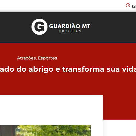
12
Atrações
,
Esportes
ado do abrigo e transforma sua vid