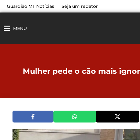
Ir
Guardião MT Notícias
Seja um redator
para
o
conteúdo
MENU
Mulher pede o cão mais ignor