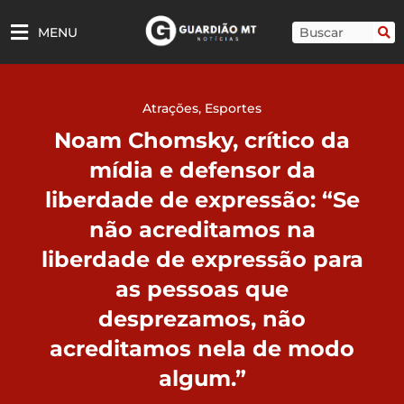
Ir
para
Pesquisar
MENU
o
conteúdo
Atrações
,
Esportes
Noam Chomsky, crítico da
mídia e defensor da
liberdade de expressão: “Se
não acreditamos na
liberdade de expressão para
as pessoas que
desprezamos, não
acreditamos nela de modo
algum.”