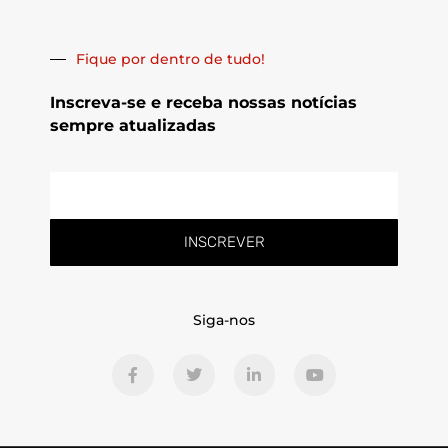
Fique por dentro de tudo!
Inscreva-se e receba nossas notícias
sempre atualizadas
E-
mail
INSCREVER
Siga-nos
F
T
L
Y
a
w
i
o
c
i
n
u
e
t
k
t
b
t
e
u
o
e
d
b