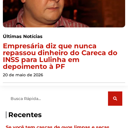
Últimas Notícias
Empresária diz que nunca
repassou dinheiro do Careca do
INSS para Lulinha em
depoimento à PF
20 de maio de 2026
Pesquisar
Recentes
Se você tem cascas de ovos limpas e secas