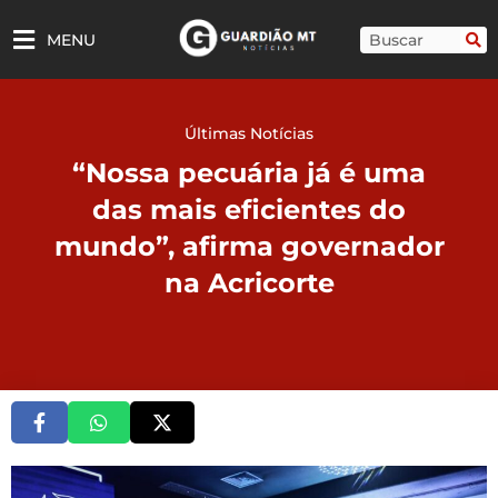
Ir
para
Pesquisar
MENU
o
conteúdo
Últimas Notícias
“Nossa pecuária já é uma
das mais eficientes do
mundo”, afirma governador
na Acricorte