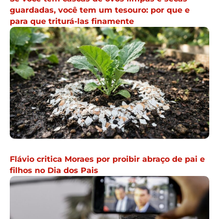
guardadas, você tem um tesouro: por que e
para que triturá-las finamente
Flávio critica Moraes por proibir abraço de pai e
filhos no Dia dos Pais