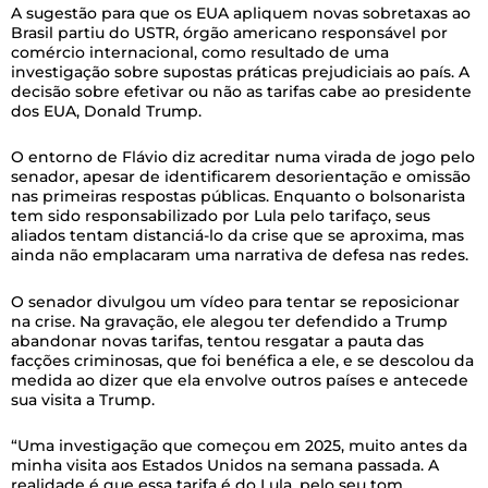
A sugestão para que os EUA apliquem novas sobretaxas ao
Brasil partiu do USTR, órgão americano responsável por
comércio internacional, como resultado de uma
investigação sobre supostas práticas prejudiciais ao país. A
decisão sobre efetivar ou não as tarifas cabe ao presidente
dos EUA, Donald Trump.
O entorno de Flávio diz acreditar numa virada de jogo pelo
senador, apesar de identificarem desorientação e omissão
nas primeiras respostas públicas. Enquanto o bolsonarista
tem sido responsabilizado por Lula pelo tarifaço, seus
aliados tentam distanciá-lo da crise que se aproxima, mas
ainda não emplacaram uma narrativa de defesa nas redes.
O senador divulgou um vídeo para tentar se reposicionar
na crise. Na gravação, ele alegou ter defendido a Trump
abandonar novas tarifas, tentou resgatar a pauta das
facções criminosas, que foi benéfica a ele, e se descolou da
medida ao dizer que ela envolve outros países e antecede
sua visita a Trump.
“Uma investigação que começou em 2025, muito antes da
minha visita aos Estados Unidos na semana passada. A
realidade é que essa tarifa é do Lula, pelo seu tom