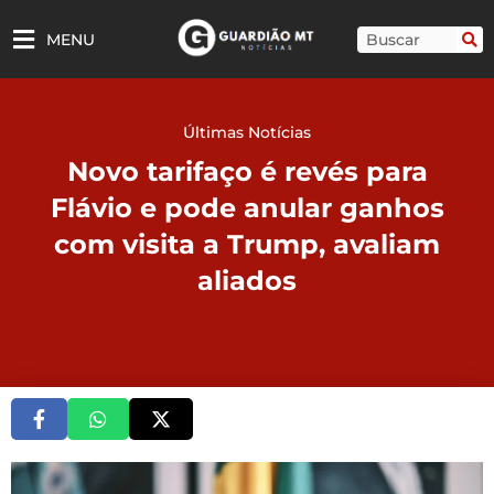
Ir
para
Pesquisar
MENU
o
conteúdo
Últimas Notícias
Novo tarifaço é revés para
Flávio e pode anular ganhos
com visita a Trump, avaliam
aliados