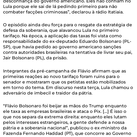
desconfiança do governo americano. Eles não confiam no
Lula porque ele sai de lá pedindo primeiro para não
combater facções criminosas”, declarou à rádio Itatiaia.
O episódio ainda deu força para o resgate da estratégia de
defesa da soberania, que alavancou Lula no primeiro
tarifaço. Na época, a aplicação das taxas foi vista como
responsabilidade do ex-deputado Eduardo Bolsonaro (PL-
SP), que havia pedido ao governo americano sanções
contra autoridades brasileiras na tentativa de livrar seu pai,
Jair Bolsonaro (PL), da prisão.
Integrantes da pré-campanha de Flávio afirmam que as
primeiras reações ao novo tarifaço foram ruins para o
senador e mostraram que os petistas estão mobilizados
em torno do tema. Em discurso nesta terça, Lula chamou o
adversário de imbecil e traidor da pátria.
“Flávio Bolsonaro foi beijar as mãos do Trump enquanto
ele taxa as empresas brasileiras e ataca o Pix. […] É isso o
que nos separa da extrema direita: enquanto eles lutam
pelos interesses estrangeiros, a gente defende a nossa
pátria e a soberania nacional”, publicou o ex-ministro da
Fazenda Fernando Haddad (PT), que concorre ao Governo