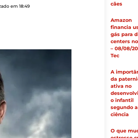
cães
izado em
18:49
Amazon
financia u
gás para d
centers n
– 08/08/20
Tec
A importâ
da patern
ativa no
desenvolv
o infantil
segundo a
ciência
O que mu
estresse c