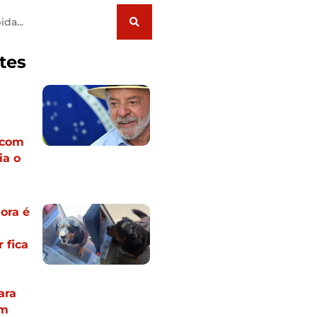
tes
 com
ia o
ora é
 fica
ara
om