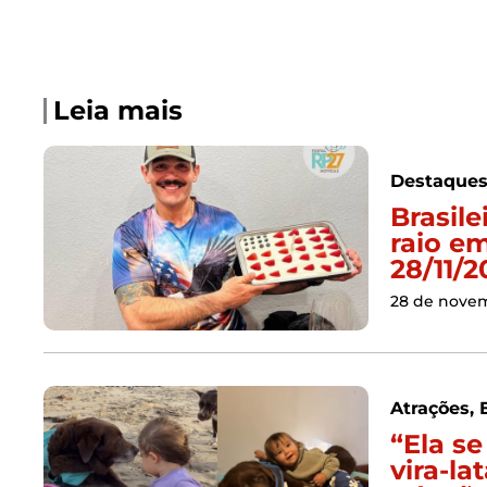
Leia mais
Destaque
Brasile
raio e
28/11/2
28 de nove
Atrações
,
“Ela s
vira-l