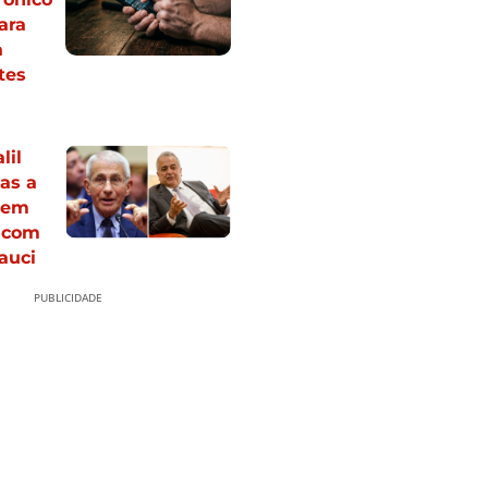
ara
a
tes
lil
cas a
 em
 com
auci
PUBLICIDADE