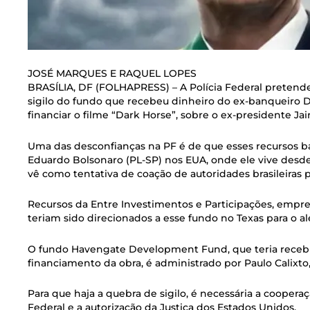
JOSÉ MARQUES E RAQUEL LOPES
BRASÍLIA, DF (FOLHAPRESS) – A Polícia Federal pretend
sigilo do fundo que recebeu dinheiro do ex-banqueiro Dan
financiar o filme “Dark Horse”, sobre o ex-presidente Jai
Uma das desconfianças na PF é de que esses recursos 
Eduardo Bolsonaro (PL-SP) nos EUA, onde ele vive desd
vê como tentativa de coação de autoridades brasileiras
Recursos da Entre Investimentos e Participações, empre
teriam sido direcionados a esse fundo no Texas para o a
O fundo Havengate Development Fund, que teria recebi
financiamento da obra, é administrado por Paulo Calixto
Para que haja a quebra de sigilo, é necessária a cooperaç
Federal e a autorização da Justiça dos Estados Unidos.