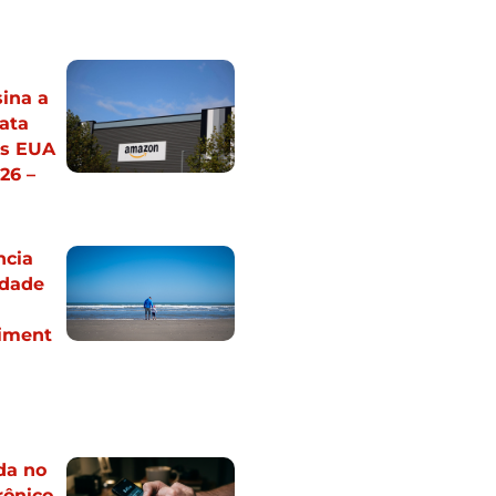
sina a
ata
os EUA
26 –
ncia
idade
iment
da no
rônico