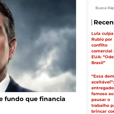
Pesquisar
Recen
Lula culpa
Rubio por
conflito
comercial
EUA: “Ode
Brasil”
“Essa dem
aceitável”:
entregador
famoso ao
de fundo que financia
pausar o
trabalho p
brincar c