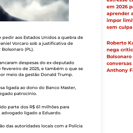
em 2026 p
aprender 
impor limi
sem culpa
e pedir aos Estados Unidos a quebra de
Roberto Ka
iel Vorcaro sob a justificativa de
r Bolsonaro (PL).
nega críti
Bolsonaro
bancaram despesas do ex-deputado
conversas
e fevereiro de 2025, e também o que se
Anthony F
 por meio da gestão Donald Trump.
sa ligada ao dono do Banco Master,
legado patrocínio.
do parte dos R$ 61 milhões para
, advogado ligado a Eduardo.
ão das autoridades locais com a Polícia