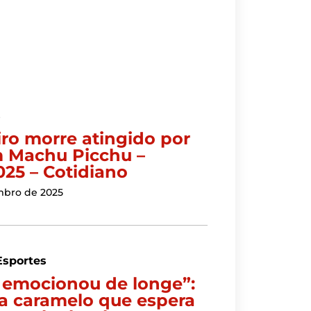
s
iro morre atingido por
m Machu Picchu –
025 – Cotidiano
mbro de 2025
Esportes
e emocionou de longe”:
ata caramelo que espera