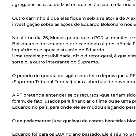
agregadas ao caso do Master, que estão sob a relatoria
Outro caminho é que elas fiquem sob a relatoria de Al
investigação sobre as ações de Eduardo Bolsonaro nos E
No último dia 26, Moraes pediu que a PGR se manifeste s
Bolsonaro e do senador e pré-candidato à presidência F
inquérito que apura a atuação de Eduardo.
Uma terceira possibilidade, diz o diretor-geral, é que ela
sorteio, a outro integrante do Supremo.
O pedido de quebra de sigilo seria feito depois que a P
(Supremo Tribunal Federal) para a abertura de novo inqu
A PF pretende entender se os recursos -que teriam sid
foram, de fato, usados para financiar o filme ou se uma p
Eduardo no país, para onde ele se mudou alegando pers
O ex-parlamentar já se queixou de contas bancárias bloq
Eduardo foi para os EUA no ano passado. Ele é réu no S