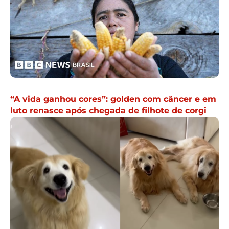
“A vida ganhou cores”: golden com câncer e em
luto renasce após chegada de filhote de corgi