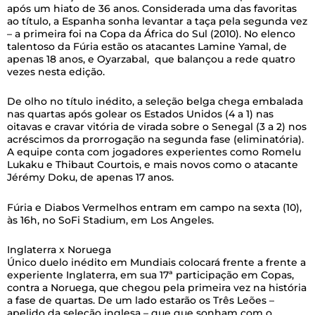
após um hiato de 36 anos. Considerada uma das favoritas
ao título, a Espanha sonha levantar a taça pela segunda vez
– a primeira foi na Copa da África do Sul (2010). No elenco
talentoso da Fúria estão os atacantes Lamine Yamal, de
apenas 18 anos, e Oyarzabal, que balançou a rede quatro
vezes nesta edição.
De olho no título inédito, a seleção belga chega embalada
nas quartas após golear os Estados Unidos (4 a 1) nas
oitavas e cravar vitória de virada sobre o Senegal (3 a 2) nos
acréscimos da prorrogação na segunda fase (eliminatória).
A equipe conta com jogadores experientes como Romelu
Lukaku e Thibaut Courtois, e mais novos como o atacante
Jérémy Doku, de apenas 17 anos.
Fúria e Diabos Vermelhos entram em campo na sexta (10),
às 16h, no SoFi Stadium, em Los Angeles.
Inglaterra x Noruega
Único duelo inédito em Mundiais colocará frente a frente a
experiente Inglaterra, em sua 17ª participação em Copas,
contra a Noruega, que chegou pela primeira vez na história
a fase de quartas. De um lado estarão os Três Leões –
apelido da seleção inglesa – que que sonham com o