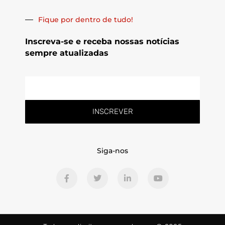
Fique por dentro de tudo!
Inscreva-se e receba nossas notícias
sempre atualizadas
E-
mail
INSCREVER
Siga-nos
F
T
L
Y
a
w
i
o
c
i
n
u
e
t
k
t
b
t
e
u
o
e
d
b
o
r
i
e