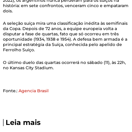
2022), os argentinos nunca perderam para os suíços na
história: em sete confrontos, venceram cinco e empataram
dois.
A seleção suíça mira uma classificação inédita às semifinais
da Copa. Depois de 72 anos, a equipe europeia volta a
disputar a fase de quartas, fato que só ocorreu em três
oportunidade (1934, 1938 e 1954). A defesa bem armada é a
principal estratégia da Suíça, conhecida pelo apelido de
Ferrolho Suíço.
O último duelo das quartas ocorrerá no sábado (11), às 22h,
no Kansas City Stadium.
Fonte.:
Agencia Brasil
Leia mais