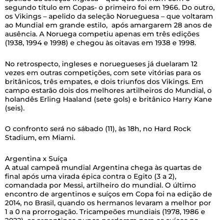
segundo título em Copas- o primeiro foi em 1966. Do outro,
os Vikings – apelido da seleção Norueguesa – que voltaram
ao Mundial em grande estilo, após amargarem 28 anos de
ausência. A Noruega competiu apenas em três edições
(1938, 1994 e 1998) e chegou às oitavas em 1938 e 1998.
No retrospecto, ingleses e noruegueses já duelaram 12
vezes em outras competições, com sete vitórias para os
britânicos, três empates, e dois triunfos dos Vikings. Em
campo estarão dois dos melhores artilheiros do Mundial, o
holandês Erling Haaland (sete gols) e britânico Harry Kane
(seis).
O confronto será no sábado (11), às 18h, no Hard Rock
Stadium, em Miami.
Argentina x Suíça
A atual campeã mundial Argentina chega às quartas de
final após uma virada épica contra o Egito (3 a 2),
comandada por Messi, artilheiro do mundial. O último
encontro de argentinos e suíços em Copa foi na edição de
2014, no Brasil, quando os hermanos levaram a melhor por
1 a 0 na prorrogação. Tricampeões mundiais (1978, 1986 e