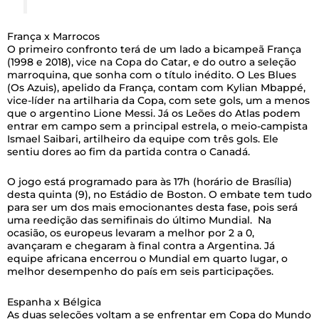
França x Marrocos
O primeiro confronto terá de um lado a bicampeã França
(1998 e 2018), vice na Copa do Catar, e do outro a seleção
marroquina, que sonha com o título inédito. O Les Blues
(Os Azuis), apelido da França, contam com Kylian Mbappé,
vice-líder na artilharia da Copa, com sete gols, um a menos
que o argentino Lione Messi. Já os Leões do Atlas podem
entrar em campo sem a principal estrela, o meio-campista
Ismael Saibari, artilheiro da equipe com três gols. Ele
sentiu dores ao fim da partida contra o Canadá.
O jogo está programado para às 17h (horário de Brasília)
desta quinta (9), no Estádio de Boston. O embate tem tudo
para ser um dos mais emocionantes desta fase, pois será
uma reedição das semifinais do último Mundial. Na
ocasião, os europeus levaram a melhor por 2 a 0,
avançaram e chegaram à final contra a Argentina. Já
equipe africana encerrou o Mundial em quarto lugar, o
melhor desempenho do país em seis participações.
Espanha x Bélgica
As duas seleções voltam a se enfrentar em Copa do Mundo