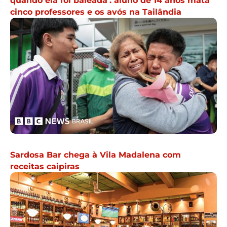
quando ela foi baleada’: aluno de 14 anos mata
cinco professores e os avós na Tailândia
Sardosa Bar chega à Vila Madalena com
receitas caipiras