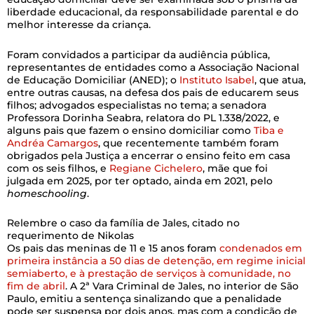
liberdade educacional, da responsabilidade parental e do
melhor interesse da criança.
Foram convidados a participar da audiência pública,
representantes de entidades como a Associação Nacional
de Educação Domiciliar (ANED); o
Instituto Isabel
, que atua,
entre outras causas, na defesa dos pais de educarem seus
filhos; advogados especialistas no tema; a senadora
Professora Dorinha Seabra, relatora do PL 1.338/2022, e
alguns pais que fazem o ensino domiciliar como
Tiba e
Andréa Camargos
, que recentemente também foram
obrigados pela Justiça a encerrar o ensino feito em casa
com os seis filhos, e
Regiane Cichelero
, mãe que foi
julgada em 2025, por ter optado, ainda em 2021, pelo
homeschooling
.
Relembre o caso da família de Jales, citado no
requerimento de Nikolas
Os pais das meninas de 11 e 15 anos foram
condenados em
primeira instância a 50 dias de detenção, em regime inicial
semiaberto, e à prestação de serviços à comunidade, no
fim de abril
. A 2ª Vara Criminal de Jales, no interior de São
Paulo, emitiu a sentença sinalizando que a penalidade
pode ser suspensa por dois anos, mas com a condição de