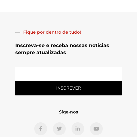
Fique por dentro de tudo!
Inscreva-se e receba nossas notícias
sempre atualizadas
E-
mail
INSCREVER
Siga-nos
F
T
L
Y
a
w
i
o
c
i
n
u