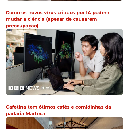
Como os novos vírus criados por IA podem
mudar a ciência (apesar de causarem
preocupação)
Cafetina tem ótimos cafés e comidinhas da
padaria Martoca