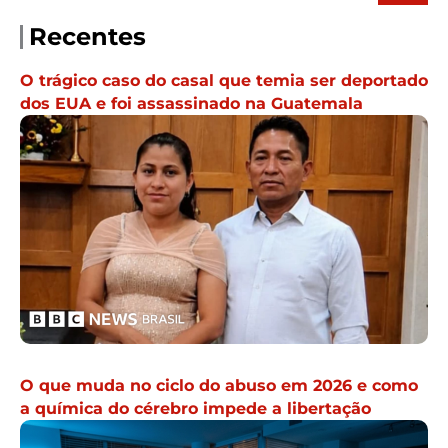
Recentes
O trágico caso do casal que temia ser deportado
dos EUA e foi assassinado na Guatemala
O que muda no ciclo do abuso em 2026 e como
a química do cérebro impede a libertação