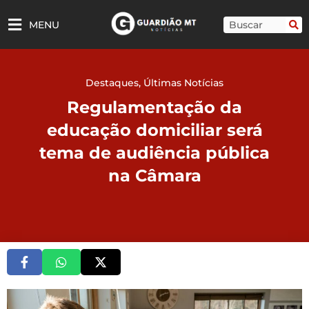
Ir
para
Pesquisar
MENU
o
conteúdo
Destaques
,
Últimas Notícias
Regulamentação da
educação domiciliar será
tema de audiência pública
na Câmara