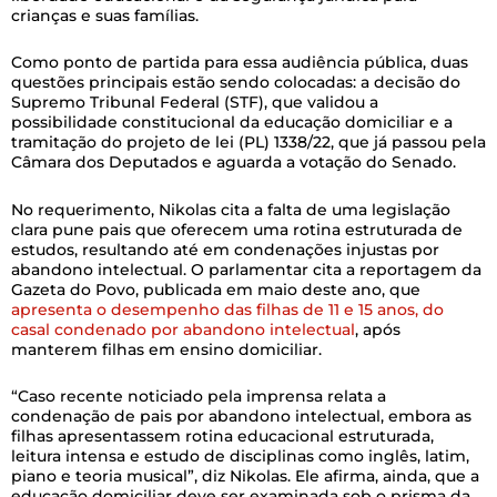
crianças e suas famílias.
Como ponto de partida para essa audiência pública, duas
questões principais estão sendo colocadas: a decisão do
Supremo Tribunal Federal (STF), que validou a
possibilidade constitucional da educação domiciliar e a
tramitação do projeto de lei (PL) 1338/22, que já passou pela
Câmara dos Deputados e aguarda a votação do Senado.
No requerimento, Nikolas cita a falta de uma legislação
clara pune pais que oferecem uma rotina estruturada de
estudos, resultando até em condenações injustas por
abandono intelectual. O parlamentar cita a reportagem da
Gazeta do Povo, publicada em maio deste ano, que
apresenta o desempenho das filhas de 11 e 15 anos, do
casal condenado por abandono intelectual
, após
manterem filhas em ensino domiciliar.
“Caso recente noticiado pela imprensa relata a
condenação de pais por abandono intelectual, embora as
filhas apresentassem rotina educacional estruturada,
leitura intensa e estudo de disciplinas como inglês, latim,
piano e teoria musical”, diz Nikolas. Ele afirma, ainda, que a
educação domiciliar deve ser examinada sob o prisma da